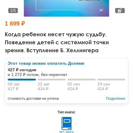
Тревожные расстройства, панические атаки
Психодрама
Психология труда и эргономика
Социальная и организационная психология
1
/
5
Сказкотерапия
Психофизиология
Учебная литература
1 699 ₽
Другие направления психотерапии
Социальная психология
Классический и юнгианский психоанализ
Когда ребенок несет чужую судьбу.
Поведение детей с системной точки
Классический, эриксоновский гипноз и НЛП
зрения. Вступление Б. Хеллингера
НЛП
Этот товар можно оплатить Долями
427 ₽ сегодня
и 1 272 ₽ потом, без переплат
08 авг
22 авг
05 сен
19 сен
427 ₽
424 ₽
424 ₽
424 ₽
стоимость доставки не учтена
Подробнее
Тип книги:
печ. книга