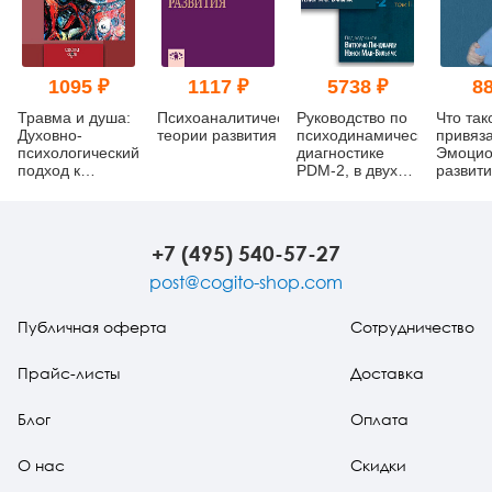
1095 ₽
1117 ₽
5738 ₽
88
Травма и душа:
Психоаналитические
Руководство по
Что так
Духовно-
теории развития
психодинамической
привяз
психологический
диагностике
Эмоцио
подход к
PDM-2, в двух
развити
человеческому
томах
родител
развитию и его
уход за
прерыванию
(мягкий
перепл
+7 (495) 540-57-27
post@cogito-shop.com
Публичная оферта
Сотрудничество
Прайс-листы
Доставка
Блог
Оплата
О нас
Скидки