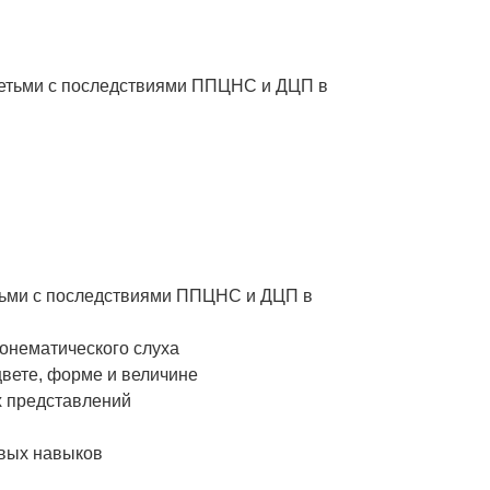
детьми с последствиями ППЦНС и ДЦП в
етьми с последствиями ППЦНС и ДЦП в
фонематического слуха
вете, форме и величине
х представлений
евых навыков