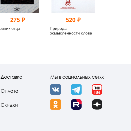
275 ₽
520 ₽
635
евник отца
Природа
Курс развити
осмысленности слова
творческого
для детей 8-1
Выпуск ) (ме
комплект)
Доставка
Мы в социальных сетях
Оплата
VK
Telegram
YouTube
Скидки
OK
Rutube
Dzen