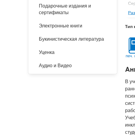
Се
Подарочные издания и
сертификаты
Раз
Изд
Фор
Электронные книги
Тип 
Ве
Букинистическая литература
Тип
Кол
Уценка
печ. 
Год
Аудио и Видео
Ан
IS
Ко
В уч
ранн
псих
сис
рабо
Учеб
инкл
студ