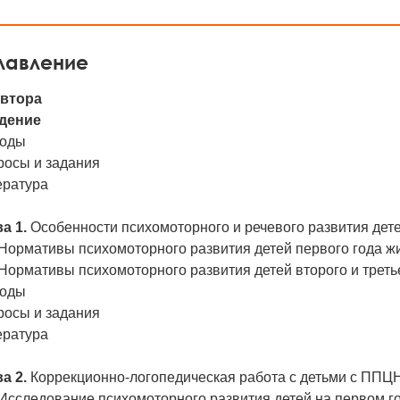
лавление
автора
дение
оды
росы и задания
ература
а 1.
Особенности психомоторного и речевого развития дете
 Нормативы психомоторного развития детей первого года ж
 Нормативы психомоторного развития детей второго и треть
оды
росы и задания
ература
а 2.
Коррекционно-логопедическая работа с детьми с ППЦ
 Исследование психомоторного развития детей на первом г