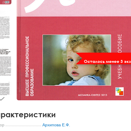
Осталось менее 3 экз
рактеристики
ор
Архипова Е.Ф.