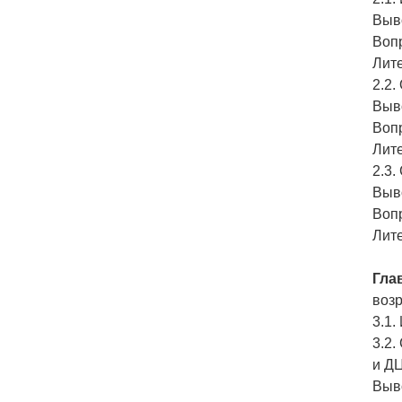
Выв
Воп
Лит
2.2.
Выв
Воп
Лит
2.3
Выв
Воп
Лит
Глав
возр
3.1.
3.2
и ДЦ
Выв