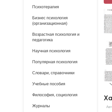
букинист
Психотерапия
Расстройства пищевого
Песочная терапия
Психология труда и
поведения
Психология развития
эргономика
Бизнес психология
Психодрама
(организационная)
Тревожные расстройства,
Социальная и
Психофизиология
панические атаки
организационная психология
Сказкотерапия
Возрастная психология и
Социальная психология
педагогика
Учебная литература
Другие направления
психотерапии
Научная психология
Классический и юнгианский
психоанализ
Классический, эриксоновский
Популярная психология
гипноз и НЛП
Словари, справочники
НЛП
Учебные пособия
Философия, социология
Ха
Журналы
Авт