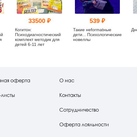
33500 ₽
539 ₽
Когитон:
Такие неformatные
Дн
ий
Психодиагностический
дети... Психологические
я
комплект методик для
новеллы
детей 6-11 лет
чная оферта
О нас
-листы
Контакты
Сотрудничество
Оферта лояльности