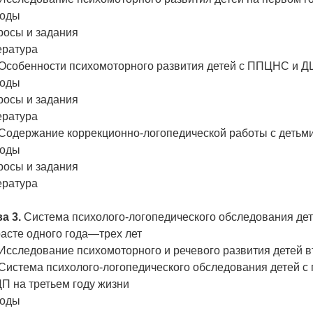
оды
росы и задания
ература
 Особенности психомоторного развития детей с ППЦНС и Д
оды
росы и задания
ература
. Содержание коррекционно-логопедической работы с детьм
оды
росы и задания
ература
а 3.
Система психолого-логопедического обследования де
асте одного года—трех лет
 Исследование психомоторного и речевого развития детей в
. Система психолого-логопедического обследования детей
П на третьем году жизни
оды