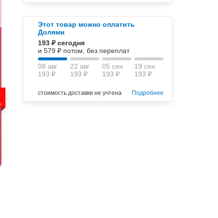
Этот товар можно оплатить
Долями
193 ₽ сегодня
и 579 ₽ потом, без переплат
08 авг
22 авг
05 сен
19 сен
193 ₽
193 ₽
193 ₽
193 ₽
стоимость доставки не учтена
Подробнее
.