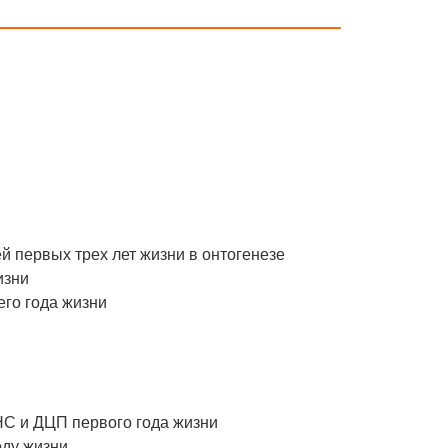
й первых трех лет жизни в онтогенезе
изни
его года жизни
НС и ДЦП первого года жизни
оду жизни