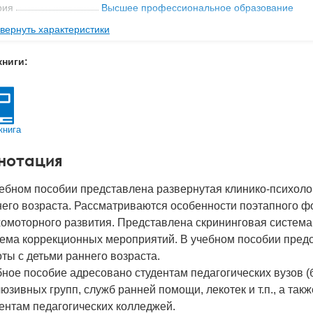
рия
Высшее профессиональное образование
вернуть характеристики
ательство
Мозаика-Синтез
мат книги
212x145x18 мм
книги:
с
0.39 кг
 обложки
Твердый переплет
-во стр
256
книга
2015
нотация
BN
978-5-4315-0610-9
д
25486
ебном пособии представлена развернутая клинико-психолог
его возраста. Рассматриваются особенности поэтапного ф
омоторного развития. Представлена скрининговая система
тема коррекционных мероприятий. В учебном пособии предс
ты с детьми раннего возраста.
ное пособие адресовано студентам педагогических вузов (
юзивных групп, служб ранней помощи, лекотек и т.п., а так
ентам педагогических колледжей.