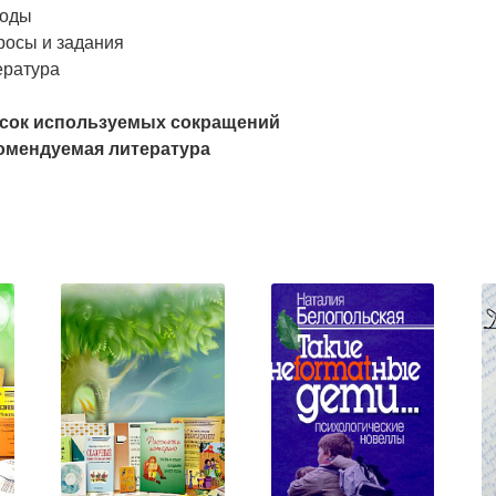
оды
росы и задания
ература
сок используемых сокращений
омендуемая литература