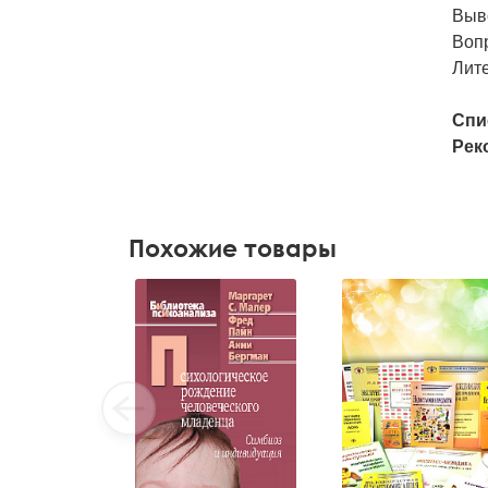
Выв
Воп
Лит
Спи
Рек
Похожие товары