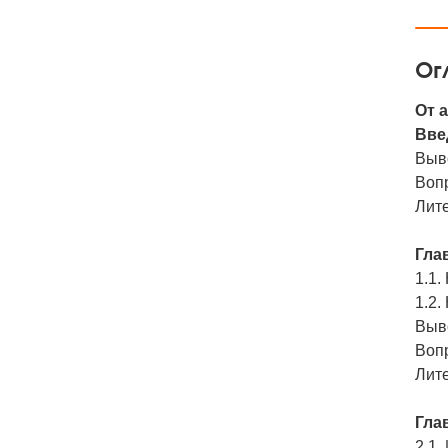
Ог
От 
Вве
Выв
Воп
Лит
Глав
1.1.
1.2.
Выв
Воп
Лит
Глав
2.1.