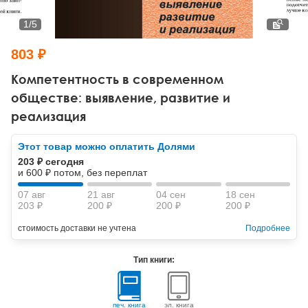
Тревожные расстройства, панические атаки
Психодрама
Психология труда и эргономика
Социальная и организационная психология
1
/
5
Сказкотерапия
Психофизиология
Учебная литература
803 ₽
Другие направления психотерапии
Социальная психология
Классический и юнгианский психоанализ
Компетентность в современном
обществе: выявление, развитие и
Классический, эриксоновский гипноз и НЛП
реализация
НЛП
Этот товар можно оплатить Долями
203 ₽ сегодня
и 600 ₽ потом, без переплат
07 авг
21 авг
04 сен
18 сен
203 ₽
200 ₽
200 ₽
200 ₽
стоимость доставки не учтена
Подробнее
Тип книги:
печ. книга
эл. книга