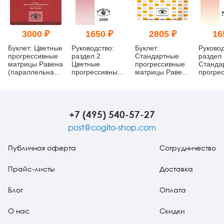
3000 ₽
1650 ₽
2805 ₽
16
Буклет: Цветные
Руководство:
Буклет:
Руковод
прогрессивные
раздел 2.
Стандартные
раздел 
матрицы Равена
Цветные
прогрессивные
Станда
(параллельная
прогрессивные
матрицы Равена
прогре
форма, серии A,
матрицы Равена
(классическая
матриц
Ab, B)
форма, серии A,
B, C, D, E)
+7 (495) 540-57-27
post@cogito-shop.com
Публичная оферта
Сотрудничество
Прайс-листы
Доставка
Блог
Оплата
О нас
Скидки