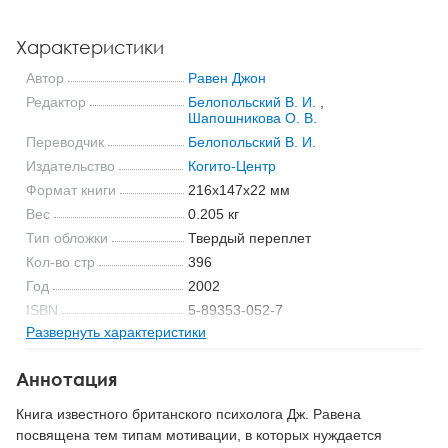
Характеристики
Автор
Равен Джон
Редактор
Белопольский В. И.
,
Шапошникова О. В.
Переводчик
Белопольский В. И.
Издательство
Когито-Центр
Формат книги
216x147x22 мм
Вес
0.205 кг
Тип обложки
Твердый переплет
Кол-во стр
396
Год
2002
ISBN
5-89353-052-7
Развернуть характеристики
Код
10690
Аннотация
Книга известного британского психолога Дж. Равена
посвящена тем типам мотивации, в которых нуждается