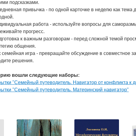
ими подсказками.
едневная привычка - по одной карточке в неделю как тема 
одной.
ндивидуальная работа - используйте вопросы для саморазм
еживайте прогресс.
дготовка к важным разговорам - перед сложной темой просм
атегию общения.
к семейная игра - превращайте обсуждение в совместное за
одите решения.
ерию вошли следующие наборы:
ытки "Семейный путеводитель. Навигатор от конфликта к д
рытки "Семейный путеводитель. Материнский навигатор"