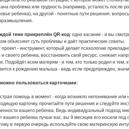
ана проблема или трудность (например, усталость после ро
овье ребенка), на другой - понятные пути решения, вопро
оразмышления.
аждой теме прикреплён QR-код
: одно касание - и вы смот
ом объясняет суть проблемы и даёт практические советы.
 проект - инструмент, который делает психологию прикладн
 и своего ребенка, восстановить свой ресурс, снижает нап
е. Подойдёт всем матерям - и тем, кто только родил и тем, к
вится к рождению малыша - ведь если предупрежден, знач
 можно пользоваться карточками:
страя помощь в момент - когда возникло непонимание или
одящую карточку, прочитайте пути решения и следуйте инс
енности вашего ребенка. Ведь индивидуальный подход никт
т вашего ребенка лучше вас, вы 9 месяцев его носили под 
ому в первую очередь используйте свою материнскую инту