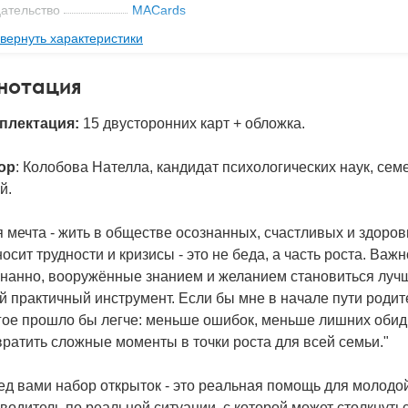
ательство
MACards
вернуть характеристики
мат книги
130x94x7 мм
с
0.061 кг
нотация
 обложки
Картонная папка
плектация:
15 двусторонних карт + обложка.
-во стр
15
д
53781
ор
: Колобова Нателла, кандидат психологических наук, сем
й.
 мечта - жить в обществе осознанных, счастливых и здоро
осит трудности и кризисы - это не беда, а часть роста. Ва
нанно, вооружённые знанием и желанием становиться лучш
й практичный инструмент. Если бы мне в начале пути родит
гое прошло бы легче: меньше ошибок, меньше лишних обид
ратить сложные моменты в точки роста для всей семьи."
д вами набор открыток - это реальная помощь для молодой
водитель по реальной ситуации, с которой может столкнуть