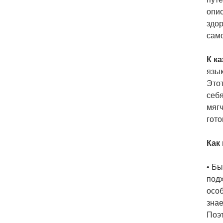
опис
здор
сам
К к
язык
Этот
себя
мягч
гото
Как
• Бы
подх
особ
знае
Поэт