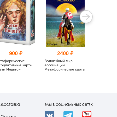
900 ₽
2400 ₽
140
тафорические
Волшебный мир
Метафоричес
социативные карты
ассоциаций.
"Эмоции и со
ети Индиго»
Метафорические карты
Доставка
Мы в социальных сетях
Оплата