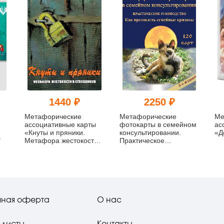
1440 ₽
2250 ₽
Метафорические
Метафорические
Ме
ассоциативные карты
фотокарты в семейном
ас
«Кнуты и пряники.
консультировании.
«Д
"
Метафора жестокости в
Практическое
отношениях»
руководство. Как
преодолеть семейные
кризисы
чная оферта
О нас
-листы
Контакты