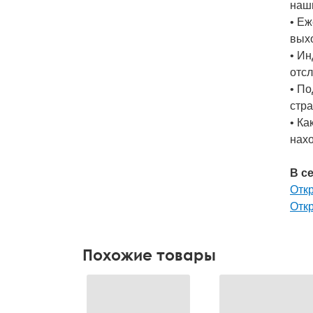
наш
• Еж
вых
• И
отсл
• По
стр
• Ка
нах
В с
Откр
Отк
Похожие товары