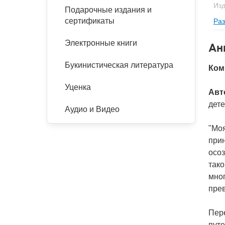
Изд
Подарочные издания и
сертификаты
Раз
Фор
Ве
Электронные книги
Ан
Тип
Букинистическая литература
Ком
Кол
Ко
Уценка
Авт
дете
Аудио и Видео
"Моя
прин
осоз
тако
мно
прев
Пере
путе