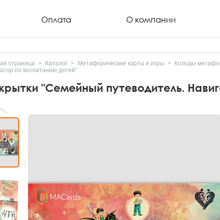
Оплата
О компании
ая страница
Каталог
Метафорические карты и игры
Колоды метафор
атор по воспитанию детей"
крытки "Семейный путеводитель. Навиг