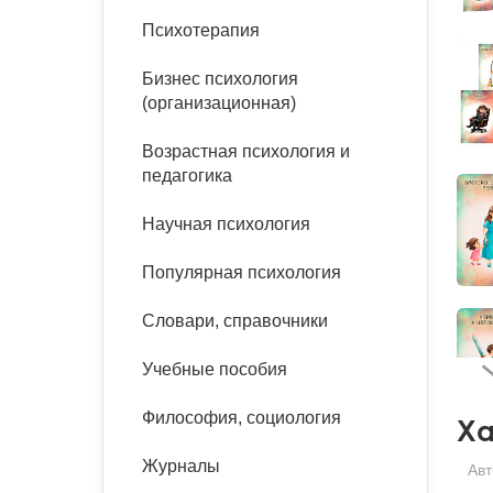
букинист
Психотерапия
Расстройства пищевого
Песочная терапия
Психология труда и
поведения
Психология развития
эргономика
Бизнес психология
Психодрама
(организационная)
Тревожные расстройства,
Социальная и
Психофизиология
панические атаки
организационная психология
Сказкотерапия
Возрастная психология и
Социальная психология
педагогика
Учебная литература
Другие направления
психотерапии
Научная психология
Классический и юнгианский
психоанализ
Классический, эриксоновский
Популярная психология
гипноз и НЛП
Словари, справочники
НЛП
Учебные пособия
Философия, социология
Ха
Журналы
Авт