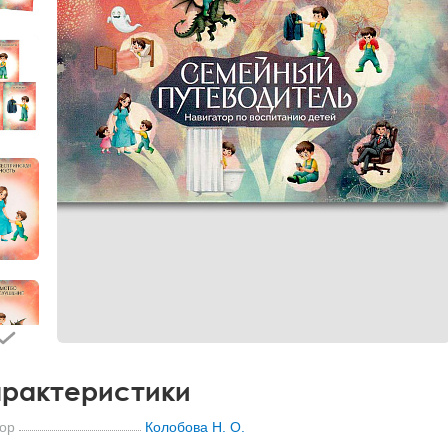
рактеристики
ор
Колобова Н. О.