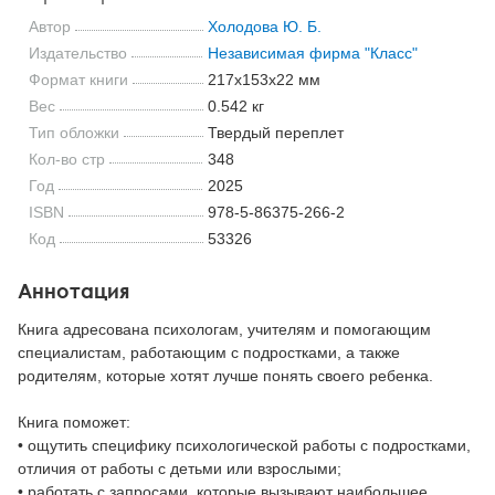
Автор
Холодова Ю. Б.
Издательство
Независимая фирма "Класс"
Формат книги
217x153x22 мм
Вес
0.542 кг
Тип обложки
Твердый переплет
Кол-во стр
348
Год
2025
ISBN
978-5-86375-266-2
Код
53326
Аннотация
Книга адресована психологам, учителям и помогающим
специалистам, работающим с подростками, а также
родителям, которые хотят лучше понять своего ребенка.
Книга поможет:
• ощутить специфику психологической работы с подростками,
отличия от работы с детьми или взрослыми;
• работать с запросами, которые вызывают наибольшее