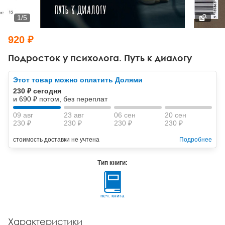
Тревожные расстройства, панические атаки
Психодрама
Психология труда и эргономика
Социальная и организационная психология
1
/
5
Сказкотерапия
Психофизиология
Учебная литература
920 ₽
Другие направления психотерапии
Социальная психология
Классический и юнгианский психоанализ
Подросток у психолога. Путь к диалогу
Классический, эриксоновский гипноз и НЛП
Этот товар можно оплатить Долями
230 ₽ сегодня
НЛП
и 690 ₽ потом, без переплат
09 авг
23 авг
06 сен
20 сен
230 ₽
230 ₽
230 ₽
230 ₽
стоимость доставки не учтена
Подробнее
Тип книги:
печ. книга
Характеристики