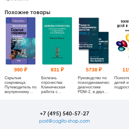
Похожие товары
990 ₽
831 ₽
5738 ₽
11
Скрытые
Болезнь
Руководство по
Психот
сокровища:
отрочества:
психодинамической
детей и
Путеводитель по
Клиническая
диагностике
подрос
внутреннему
работа с
PDM-2, в двух
миру ребенка
подростками и
томах
их родителями
+7 (495) 540-57-27
post@cogito-shop.com