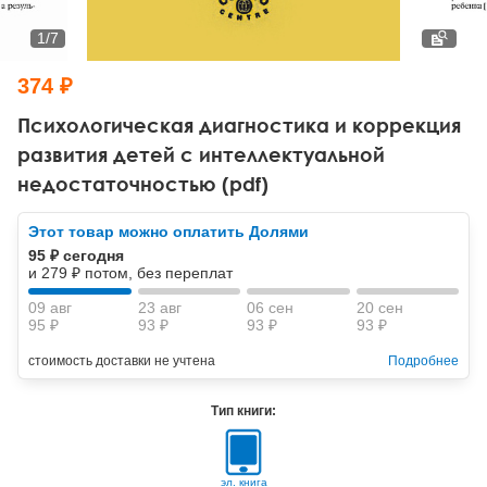
Тревожные расстройства, панические атаки
Психодрама
Психология труда и эргономика
Социальная и организационная психология
1
/
7
Сказкотерапия
Психофизиология
Учебная литература
374 ₽
Другие направления психотерапии
Социальная психология
Классический и юнгианский психоанализ
Психологическая диагностика и коррекция
развития детей с интеллектуальной
Классический, эриксоновский гипноз и НЛП
недостаточностью (pdf)
НЛП
Этот товар можно оплатить Долями
95 ₽ сегодня
и 279 ₽ потом, без переплат
09 авг
23 авг
06 сен
20 сен
95 ₽
93 ₽
93 ₽
93 ₽
стоимость доставки не учтена
Подробнее
Тип книги:
эл. книга