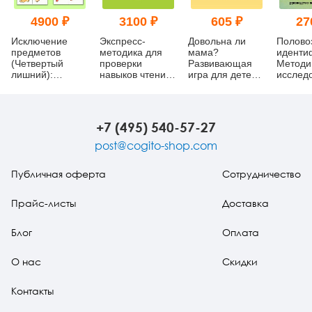
4900 ₽
3100 ₽
605 ₽
27
Исключение
Экспресс-
Довольна ли
Полово
предметов
методика для
мама?
иденти
(Четвертый
проверки
Развивающая
Методи
лишний):
навыков чтения,
игра для детей и
исслед
Модифицированная
счета, письма
родителей
детског
психодиагностическая
(комплект)
самосо
методика
(ПВИ-Д
(комплект)
(компле
+7 (495) 540-57-27
post@cogito-shop.com
Публичная оферта
Сотрудничество
Прайс-листы
Доставка
Блог
Оплата
О нас
Скидки
Контакты