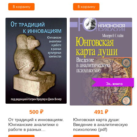
В корзину
В корзину
Эл. книга
500 ₽
491 ₽
От традиций к инновациям.
Юнговская карта души:
Юнгианские аналитики о
Введение в аналитическую
работе в разных
психологию (pdf)
культурных контекстах