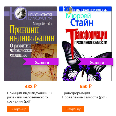
Эл. книга
Эл. книга
433 ₽
550 ₽
Принцип индивидуации: О
Трансформация.
развитии человеческого
Проявление самости (pdf)
сознания (pdf)
В корзину
В корзину