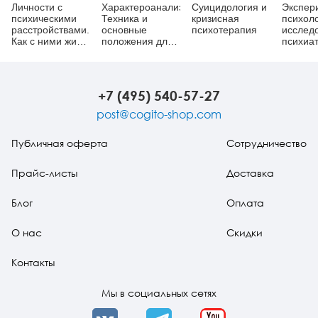
Личности с
Характероанализ:
Суицидология и
Экспер
психическими
Техника и
кризисная
психол
расстройствами.
основные
психотерапия
исслед
Как с ними жить,
положения для
психиат
общаться,
обучающихся и
Учебно
помогать.
практикующих
пособи
Диагнозы,
аналитиков
клинические
+7 (495) 540-57-27
случаи, помощь
post@cogito-shop.com
Публичная оферта
Сотрудничество
Прайс-листы
Доставка
Блог
Оплата
О нас
Скидки
Контакты
Мы в социальных сетях