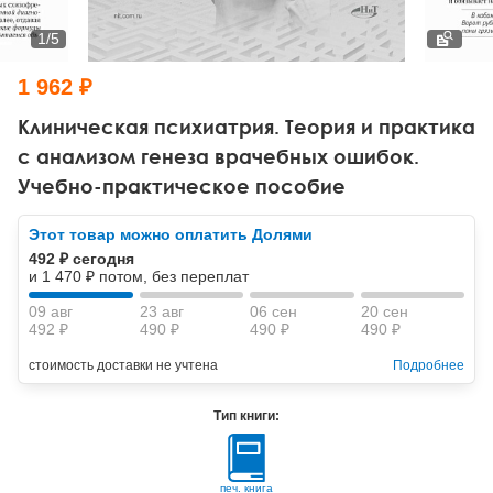
Тревожные расстройства, панические атаки
Психодрама
Психология труда и эргономика
Социальная и организационная психология
1
/
5
Сказкотерапия
Психофизиология
Учебная литература
1 962 ₽
Другие направления психотерапии
Социальная психология
Классический и юнгианский психоанализ
Клиническая психиатрия. Теория и практика
с анализом генеза врачебных ошибок.
Классический, эриксоновский гипноз и НЛП
Учебно-практическое пособие
НЛП
Этот товар можно оплатить Долями
492 ₽ сегодня
и 1 470 ₽ потом, без переплат
09 авг
23 авг
06 сен
20 сен
492 ₽
490 ₽
490 ₽
490 ₽
стоимость доставки не учтена
Подробнее
Тип книги:
печ. книга