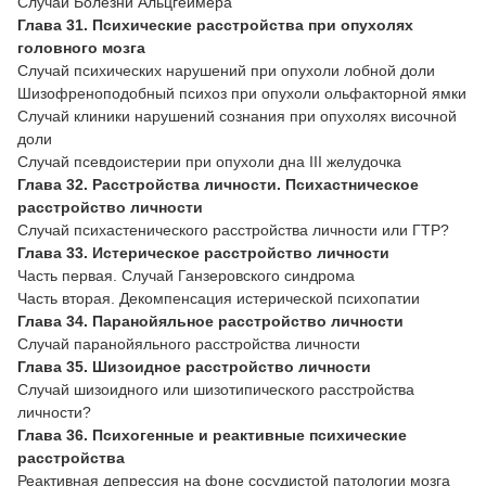
Случай Болезни Альцгеймера
Глава 31. Психические расстройства при опухолях
головного мозга
Случай психических нарушений при опухоли лобной доли
Шизофреноподобный психоз при опухоли ольфакторной ямки
Случай клиники нарушений сознания при опухолях височной
доли
Случай псевдоистерии при опухоли дна III желудочка
Глава 32. Расстройства личности. Психастническое
расстройство личности
Случай психастенического расстройства личности или ГТР?
Глава 33. Истерическое расстройство личности
Часть первая. Случай Ганзеровского синдрома
Часть вторая. Декомпенсация истерической психопатии
Глава 34.
Паранойяльное
расстройство личности
Случай паранойяльного расстройства личности
Глава 35. Шизоидное расстройство личности
Случай шизоидного или шизотипического расстройства
личности?
Глава 36. Психогенные и реактивные психические
расстройства
Реактивная депрессия на фоне сосудистой патологии мозга