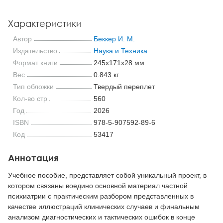
Характеристики
Автор
Беккер И. М.
Издательство
Наука и Техника
Формат книги
245x171x28 мм
Вес
0.843 кг
Тип обложки
Твердый переплет
Кол-во стр
560
Год
2026
ISBN
978-5-907592-89-6
Код
53417
Аннотация
Учебное пособие, представляет собой уникальный проект, в
котором связаны воедино основной материал частной
психиатрии с практическим разбором представленных в
качестве иллюстраций клинических случаев и финальным
анализом диагностических и тактических ошибок в конце