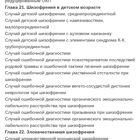
редуцированным ОКП
Глава 21. Шизофрения в детском возрасте
Случай детской шизофрении, среднепрогредиентной
Случай детской шизофрении с навязчивостями,
малопрогредиентной
Случай детской шизофрении с аутизмом наизнанку
Случай детской шизофрении с элементами синдрома К-К,
грубопрогредиентная
Случай ошибочной диагностики
Случай ошибочной диагностики психотерапевтом последствий
родовой травмы и ошибочной тактики лечения шизофрении
Случай ошибочной диагностики умственной отсталости при
шизофрении
Случай ошибочной диагностики вегето-сосудистой дистонии
неврологом при шизофрении
Случай ошибочной диагностики органического эмоционально-
лабильного расстройства при шизофрении
Случай ошибочной диагностики призывника при шизофрении
Случай ошибочной диагностики органического эмоционально-
лабильного расстройства при шизофрении
Глава 22. Злокачественная шизофрения
Случай злокачественной юношеской шизофрении