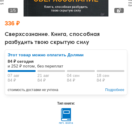
Тревожные расстройства, панические атаки
Психодрама
Психология труда и эргономика
Социальная и организационная психология
1
/
5
Сказкотерапия
Психофизиология
Учебная литература
336 ₽
Другие направления психотерапии
Социальная психология
Классический и юнгианский психоанализ
Сверхсознание. Книга, способная
разбудить твою скрытую силу
Классический, эриксоновский гипноз и НЛП
Этот товар можно оплатить Долями
НЛП
84 ₽ сегодня
и 252 ₽ потом, без переплат
07 авг
21 авг
04 сен
18 сен
84 ₽
84 ₽
84 ₽
84 ₽
стоимость доставки не учтена
Подробнее
Тип книги:
печ. книга