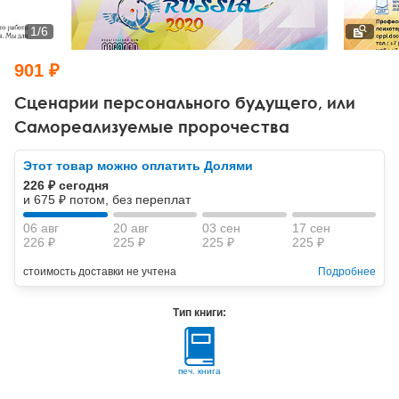
Тревожные расстройства, панические атаки
Психодрама
Психология труда и эргономика
Социальная и организационная психология
1
/
6
Сказкотерапия
Психофизиология
Учебная литература
901 ₽
Другие направления психотерапии
Социальная психология
Классический и юнгианский психоанализ
Сценарии персонального будущего, или
Самореализуемые пророчества
Классический, эриксоновский гипноз и НЛП
Этот товар можно оплатить Долями
НЛП
226 ₽ сегодня
и 675 ₽ потом, без переплат
06 авг
20 авг
03 сен
17 сен
226 ₽
225 ₽
225 ₽
225 ₽
стоимость доставки не учтена
Подробнее
Тип книги:
печ. книга