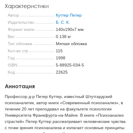
Характеристики
Автор
Куттер Петер
Издательство
Б. С. К.
Формат книги
140x190x7 мм
Вес
0.138 кг
Тип обложки
Мягкая обложка
Кол-во стр
115
Год
1998
ISBN
5-88925-034-5
Код
22625
Аннотация
Профессор д-р Петер Куттер, известный Штутгардский
психоаналитик, автор книги «Современный психоанализ», в
течение 20 лет преподавал на факультете психологии
Университета Франкфурта-на-Майне. В книге «Психоанализ
страстей» Петер Куттер рассматривает человеческие чувства
с точки зрения психоанализа и излагает основные принципы