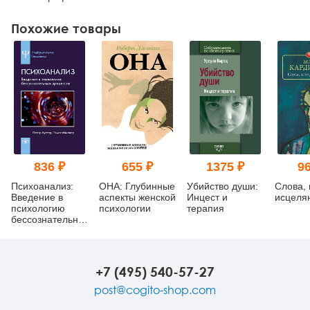
Похожие товары
836 ₽
655 ₽
1375 ₽
96
Психоанализ:
ОНА: Глубинные
Убийство души:
Слова,
Введение в
аспекты женской
Инцест и
исцеля
психологию
психологии
терапия
бессознательных
процессов (pdf)
+7 (495) 540-57-27
post@cogito-shop.com