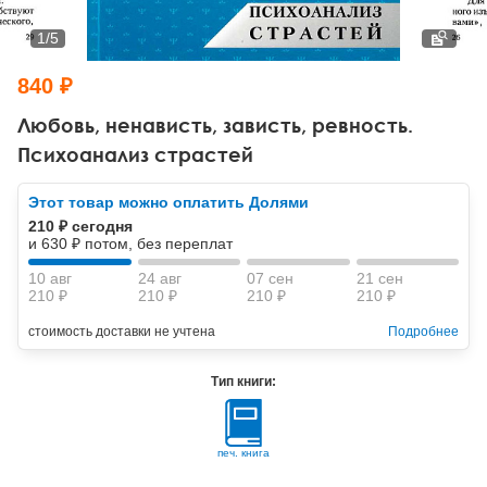
Тревожные расстройства, панические атаки
Психодрама
Психология труда и эргономика
Социальная и организационная психология
1
/
5
Сказкотерапия
Психофизиология
Учебная литература
840 ₽
Другие направления психотерапии
Социальная психология
Классический и юнгианский психоанализ
Любовь, ненависть, зависть, ревность.
Психоанализ страстей
Классический, эриксоновский гипноз и НЛП
Этот товар можно оплатить Долями
НЛП
210 ₽ сегодня
и 630 ₽ потом, без переплат
10 авг
24 авг
07 сен
21 сен
210 ₽
210 ₽
210 ₽
210 ₽
стоимость доставки не учтена
Подробнее
Тип книги:
печ. книга