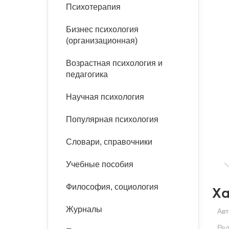
букинист
Психотерапия
Расстройства пищевого
Песочная терапия
Психология труда и
поведения
Психология развития
эргономика
Бизнес психология
Психодрама
(организационная)
Тревожные расстройства,
Социальная и
Психофизиология
панические атаки
организационная психология
Возрастная психология и
Сказкотерапия
педагогика
Социальная психология
Учебная литература
Другие направления
Научная психология
психотерапии
Классический и юнгианский
психоанализ
Популярная психология
Классический, эриксоновский
гипноз и НЛП
Словари, справочники
НЛП
Учебные пособия
Философия, социология
Ха
Журналы
Авт
Ред