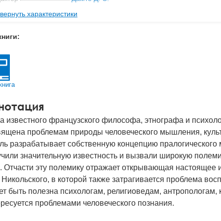
вернуть характеристики
реводчик
Шаревская Б. И.
рия
Философские технологии. Социокультурная 
книги:
ательство
Академический Проект
мат книги
220x155x23 мм
с
0.82 кг
книга
 обложки
Твердый переплет
нотация
-во стр
430
а известного французского философа, этнографа и психол
2020
вящена проблемам природы человеческого мышления, культ
BN
978-5-8291-2423-6
ль разрабатывает собственную концепцию пралогического
учили значительную известность и вызвали широкую полеми
д
21691
. Отчасти эту полемику отражает открывающая настоящее и
. Никольского, в которой также затрагивается проблема во
т быть полезна психологам, религиоведам, антропологам, к
ресуется проблемами человеческого познания.