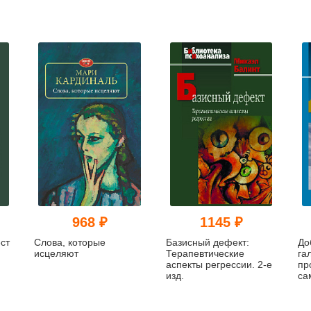
968 ₽
1145 ₽
ст
Слова, которые
Базисный дефект:
До
исцеляют
Терапевтические
га
аспекты регрессии. 2-е
пр
изд.
са