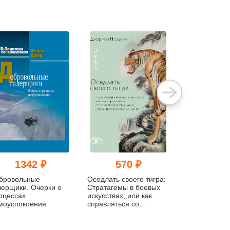
1342 ₽
570 ₽
495
бровольные
Оседлать своего тигра:
Наследствен
лерщики. Очерки о
Cтратагемы в боевых
предрасполо
оцессах
искусствах, или как
и личностная
моуспокоения
справляться со
эффективнос
сложными проблемами
с помощью простых
решений