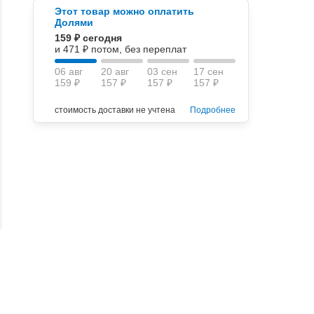
Этот товар можно оплатить
Долями
159 ₽ сегодня
и 471 ₽ потом, без переплат
06 авг
20 авг
03 сен
17 сен
159 ₽
157 ₽
157 ₽
157 ₽
стоимость доставки не учтена
Подробнее