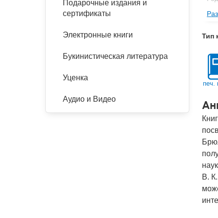
Подарочные издания и
сертификаты
Раз
Пе
Се
Электронные книги
Тип 
Изд
Букинистическая литература
Фор
Ве
Уценка
печ. 
Тип
Аудио и Видео
Ан
Кол
Книг
Год
пос
IS
Брю
пол
Ко
наук
В. К
може
инте