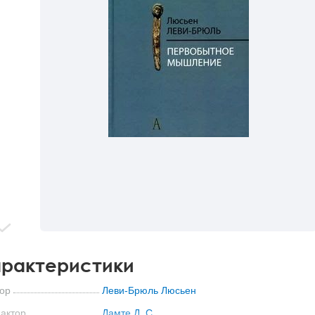
рактеристики
ор
Леви-Брюль Люсьен
актор
Дамте Д. С.