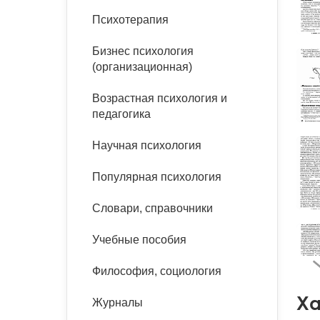
букинист
Психотерапия
Расстройства пищевого
Песочная терапия
Психология труда и
поведения
Психология развития
эргономика
Бизнес психология
Психодрама
(организационная)
Тревожные расстройства,
Социальная и
Психофизиология
панические атаки
организационная психология
Сказкотерапия
Возрастная психология и
Социальная психология
педагогика
Учебная литература
Другие направления
психотерапии
Научная психология
Классический и юнгианский
психоанализ
Классический, эриксоновский
Популярная психология
гипноз и НЛП
Словари, справочники
НЛП
Учебные пособия
Философия, социология
Ха
Журналы