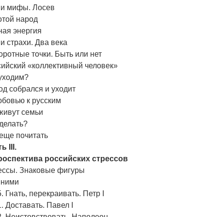
и мифы. Лосев
отой народ
ная энергия
 страхи. Два века
ротные точки. Быть или нет
сийский «коллективный человек»
уходим?
д собрался и уходит
юбовью к русским
живут семьи
делать?
еще почитать
ь III.
роспектива российских стрессов
ессы. Знаковые фигуры
 ними
. Гнать, перекраивать. Петр I
. Доставать. Павел I
2. Неистовствовать. Наполеон