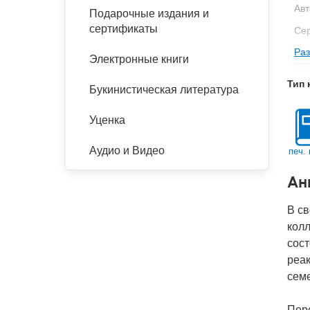
Авт
Подарочные издания и
сертификаты
Се
Раз
Изд
Электронные книги
Фор
Тип 
Букинистическая литература
Ве
Тип
Уценка
Кол
Аудио и Видео
печ. 
Год
Ан
IS
Ко
В св
колл
сост
реак
семе
Пере