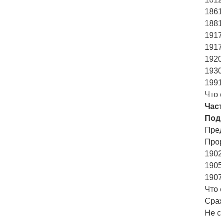
1861
1881
1917
1917
1920
1930
1991
Что 
Част
Под
Пре
Прор
1902
1905
1907
Что 
Сра
Не 