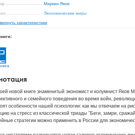
ор
Миркин Яков
рия
Экономические миры
вернуть характеристики
ательство
АСТ
мат книги
217x143x18 мм
книги:
с
0.39 кг
 обложки
Твердый переплет
-во стр
320
книга
2023
нотация
BN
978-5-17-150054-2
д
29522
оей новой книге знаменитый экономист и колумнист Яков 
ективного и семейного поведения во время войн, революци
оят особенности нашей психологии: как мы отвечаем на рис
цию на стресс из классической триады "Беги, замри, сраж
йные стратегии можно применить в России для экономичес
д читателями развернется целая галерея исторических ли