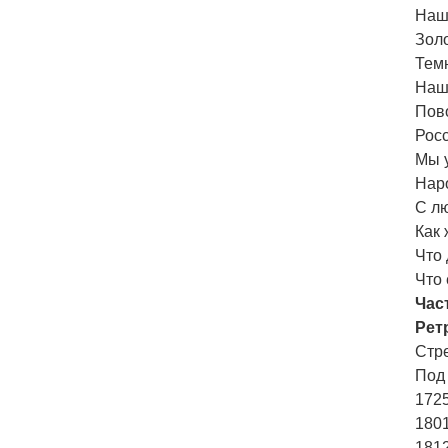
Наш
Зол
Тем
Наши
Пово
Рос
Мы 
Наро
С л
Как 
Что 
Что 
Част
Рет
Стр
Под
1725
1801
181