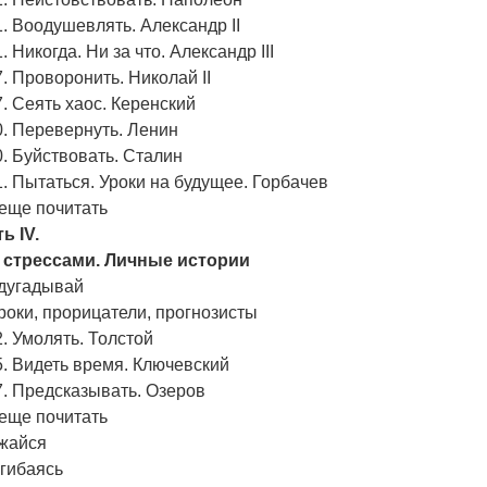
. Воодушевлять. Александр II
. Никогда. Ни за что. Александр III
. Проворонить. Николай II
. Сеять хаос. Керенский
. Перевернуть. Ленин
. Буйствовать. Сталин
. Пытаться. Уроки на будущее. Горбачев
еще почитать
ь IV.
 стрессами. Личные истории
дугадывай
оки, прорицатели, прогнозисты
. Умолять. Толстой
. Видеть время. Ключевский
. Предсказывать. Озеров
еще почитать
жайся
сгибаясь