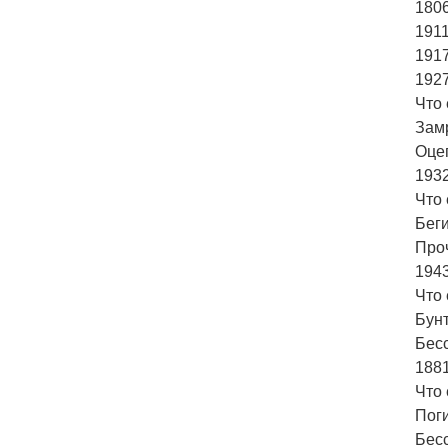
1806
191
1917
1927
Что 
Зам
Оце
193
Что 
Бег
Про
1943
Что 
Бун
Бес
1881
Что 
Пог
Бес