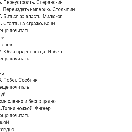
. Переустроить. Сперанский
1. Переиздать империю. Столыпин
. Биться за власть. Милюков
. Стоять на страже. Кони
еще почитать
ри
пенев
2. Юбка орденоносца. Инбер
еще почитать
и
чь
. Побег. Сребник
еще почитать
туй
смысленно и беспощадно
.Топни ножкой. Фигнер
еще почитать
ибай
следно