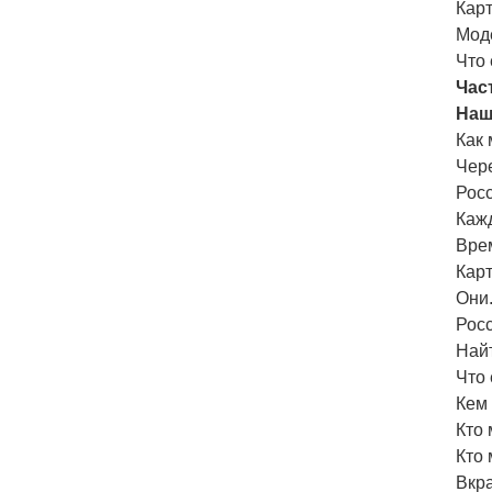
Карт
Мод
Что 
Част
Наш
Как
Чер
Росс
Каж
Вре
Кар
Они.
Росс
Найт
Что 
Кем
Кто
Кто
Вкр