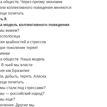
а обществ. Через призму экономик
ели коллективного поведения меняются
еще почитать
ь II.
а модель коллективного поведения
 мы живем?
есполосица
ия крайностей и стрессов
дое поколение теряет
мянки
та обществ. Наша модель
 В чьей мы власти
ия как Бразилия
и, добыть, терять. Аляска
еще почитать
 мы стали под стрессами?
 мы — российский народ?
 мы еще?
апления. Другие мы