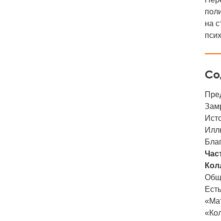
поли
на с
псих
Со
Пре
Зам
Ист
Илл
Бла
Част
Кол
Общ
Есть
«Ма
«Ко