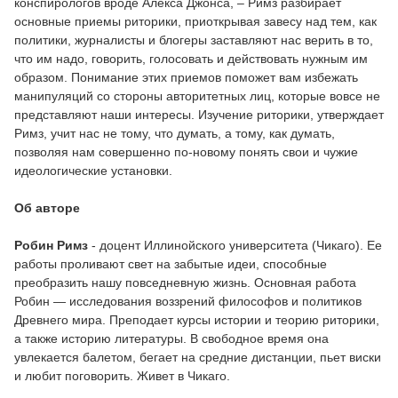
конспирологов вроде Алекса Джонса, – Римз разбирает
основные приемы риторики, приоткрывая завесу над тем, как
политики, журналисты и блогеры заставляют нас верить в то,
что им надо, говорить, голосовать и действовать нужным им
образом. Понимание этих приемов поможет вам избежать
манипуляций со стороны авторитетных лиц, которые вовсе не
представляют наши интересы. Изучение риторики, утверждает
Римз, учит нас не тому, что думать, а тому, как думать,
позволяя нам совершенно по-новому понять свои и чужие
идеологические установки.
Об авторе
Робин Римз
- доцент Иллинойского университета (Чикаго). Ее
работы проливают свет на забытые идеи, способные
преобразить нашу повседневную жизнь. Основная работа
Робин — исследования воззрений философов и политиков
Древнего мира. Преподает курсы истории и теорию риторики,
а также историю литературы. В свободное время она
увлекается балетом, бегает на средние дистанции, пьет виски
и любит поговорить. Живет в Чикаго.