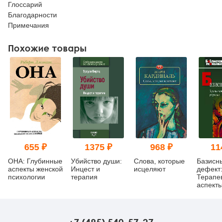
Глоссарий
Благодарности
Примечания
Похожие товары
655 ₽
1375 ₽
968 ₽
11
ОНА: Глубинные
Убийство души:
Слова, которые
Базисн
аспекты женской
Инцест и
исцеляют
дефект
психологии
терапия
Терапе
аспект
регресс
изд.