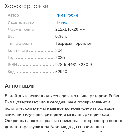
Характеристики
Автор
Римз Робин
Издательство
Питер
Формат книги
212x146x28 мм
Вес
0.35 кг
Тип обложки
Твердый переплет
Кол-во стр
304
Год
2025
ISBN
978-5-4461-4230-9
Код
52940
Аннотация
В этой книге известная исследовательница риторики Робин
Римз утверждает, что в сегодняшнем поляризованном
политическом климате мы все должны уделять большое
внимание изучению риторики и мыслить риторически.
Опираясь на самые разные примеры – от древнегреческого
демагога-разрушителя Алкивиада до современных