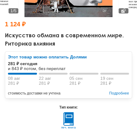
Тревожные расстройства, панические атаки
Психодрама
Психология труда и эргономика
Социальная и организационная психология
1
/
5
Сказкотерапия
Психофизиология
Учебная литература
1 124 ₽
Другие направления психотерапии
Социальная психология
Классический и юнгианский психоанализ
Искусство обмана в современном мире.
Риторика влияния
Классический, эриксоновский гипноз и НЛП
Этот товар можно оплатить Долями
НЛП
281 ₽ сегодня
и 843 ₽ потом, без переплат
08 авг
22 авг
05 сен
19 сен
281 ₽
281 ₽
281 ₽
281 ₽
стоимость доставки не учтена
Подробнее
Тип книги:
печ. книга