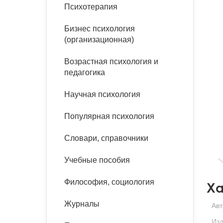
букинист
Психотерапия
Расстройства пищевого
Песочная терапия
Психология труда и
поведения
Психология развития
эргономика
Бизнес психология
Психодрама
(организационная)
Тревожные расстройства,
Социальная и
Психофизиология
панические атаки
организационная психология
Возрастная психология и
Сказкотерапия
педагогика
Социальная психология
Учебная литература
Другие направления
Научная психология
психотерапии
Классический и юнгианский
психоанализ
Популярная психология
Классический, эриксоновский
гипноз и НЛП
Словари, справочники
НЛП
Учебные пособия
Философия, социология
Ха
Журналы
Авт
Изд