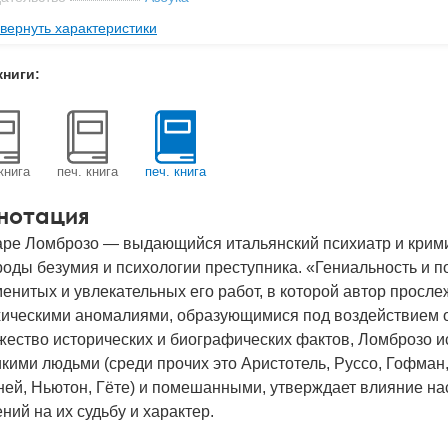
вернуть характеристики
мат книги
115x179x13 мм
с
0.171 кг
книги:
 обложки
Мягкая обложка
-во стр
352
2017
книга
печ. книга
печ. книга
BN
978-5-389-10138-8
нотация
аре Ломброзо — выдающийся итальянский психиатр и крими
оды безумия и психологии преступника. «Гениальность и 
енитых и увлекательных его работ, в которой автор просле
хическими аномалиями, образующимися под воздействием 
жество исторических и биографических фактов, Ломброзо и
кими людьми (среди прочих это Аристотель, Руссо, Гофман, 
ей, Ньютон, Гёте) и помешанными, утверждает влияние на
ний на их судьбу и характер.