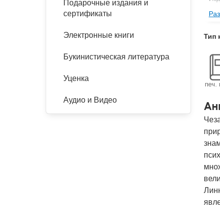
Подарочные издания и
сертификаты
Раз
Фор
Ве
Электронные книги
Тип 
Тип
Букинистическая литература
Кол
Год
Уценка
печ. 
IS
Аудио и Видео
Ан
Чез
прир
знам
пси
мно
вели
Линн
явле