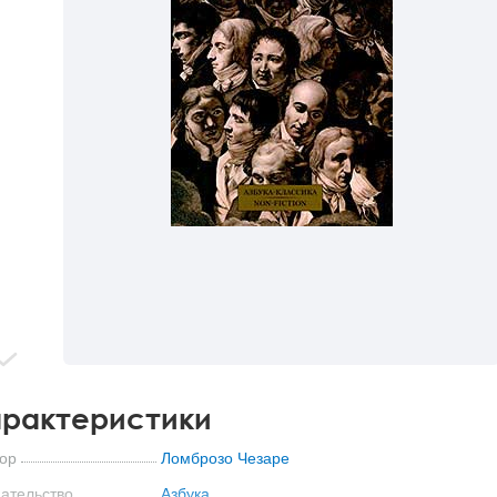
рактеристики
ор
Ломброзо Чезаре
ательство
Азбука