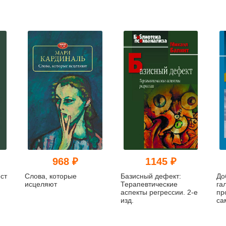
968 ₽
1145 ₽
ст
Слова, которые
Базисный дефект:
До
исцеляют
Терапевтические
га
аспекты регрессии. 2-е
пр
изд.
са