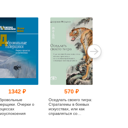
1342 ₽
570 ₽
495
бровольные
Оседлать своего тигра:
Наследствен
лерщики. Очерки о
Cтратагемы в боевых
предрасполо
оцессах
искусствах, или как
и личностная
моуспокоения
справляться со
эффективнос
сложными проблемами
с помощью простых
решений