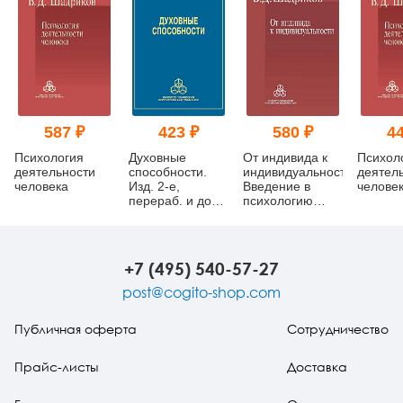
587 ₽
423 ₽
580 ₽
44
Психология
Духовные
От индивида к
Психол
деятельности
способности.
индивидуальности:
деятел
человека
Изд. 2-е,
Введение в
человек
перераб. и доп.
психологию
(pdf)
(pdf)
+7 (495) 540-57-27
post@cogito-shop.com
Публичная оферта
Сотрудничество
Прайс-листы
Доставка