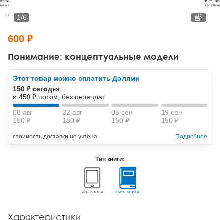
Тревожные расстройства, панические атаки
Психодрама
Психология труда и эргономика
Социальная и организационная психология
1
/
6
Сказкотерапия
Психофизиология
Учебная литература
600 ₽
Другие направления психотерапии
Социальная психология
Классический и юнгианский психоанализ
Понимание: концептуальные модели
Классический, эриксоновский гипноз и НЛП
Этот товар можно оплатить Долями
150 ₽ сегодня
НЛП
и 450 ₽ потом, без переплат
08 авг
22 авг
05 сен
19 сен
150 ₽
150 ₽
150 ₽
150 ₽
стоимость доставки не учтена
Подробнее
Тип книги:
эл. книга
печ. книга
Характеристики