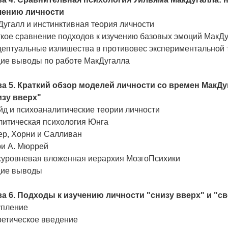
чению личности
угалл и инстинктивная теория личности
ткое сравнение подходов к изучению базовых эмоций МакД
цептуальные излишества в противовес экспериментальной 
ие выводы по работе МакДугалла
ва 5. Краткий обзор моделей личности со времен МакД
изу вверх"
йд и психоаналитические теории личности
литическая психология Юнга
ер, Хорни и Салливан
ри А. Мюррей
хуровневая вложенная иерархия МозгоПсихики
ие выводы
ва 6. Подходы к изучению личности "снизу вверх" и "с
упление
ретическое введение