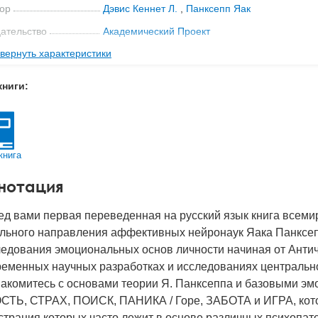
ор
Дэвис Кеннет Л.
,
Панксепп Яак
ательство
Академический Проект
вернуть характеристики
мат книги
222x153x24 мм
с
0.545 кг
книги:
 обложки
Твердый переплет
-во стр
431
2026
книга
BN
978-5-8291-4549-1
нотация
д
53844
д вами первая переведенная на русский язык книга всемир
ельного направления аффективных нейронаук Яака Панксеп
едования эмоциональных основ личности начиная от Антич
ременных научных разработках и исследованиях центральн
накомитесь с основами теории Я. Панксеппа и базовыми эм
СТЬ, СТРАХ, ПОИСК, ПАНИКА / Горе, ЗАБОТА и ИГРА, котор
трация которых часто лежит в основе различных психопатол