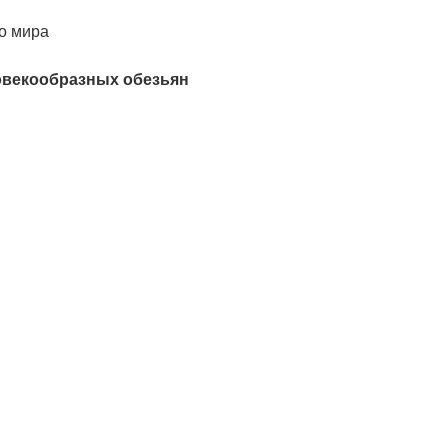
го мира
ловекообразных обезьян