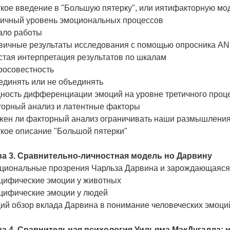
кое введение в "Большую пятерку", или иятифакторную мо
тичный уровень эмоциональных процессов
ало работы
вичные результаты исследования с помощью опросника A
стая интерпретация результатов по шкалам
росовестность
единять или не объединять
дность дифференциации эмоций на уровне третичного проц
торный анализ и латентные факторы
жен ли факторный анализ ограничивать наши размышления
ткое описание "Большой пятерки"
ва 3. Сравнительно-личностная модель но Дарвину
циональные прозрения Чарльза Дарвина и зарождающаяся
цифические эмоции у животных
цифические эмоции у людей
ий обзор вклада Дарвина в понимание человеческих эмоци
ва 4. Сравнительная психология Уильяма МакДугалла: н