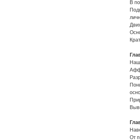
В п
Под
лич
Дви
Осн
Кра
Гла
Наш
Афф
Раз
Пон
осн
При
Выв
Гла
Нав
От 