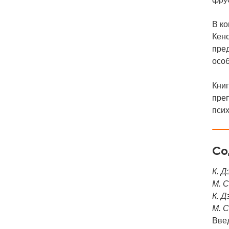
В ко
Кено
пред
особ
Книг
преп
псих
Со
К. Д
М. С
К. Д
М. С
Вве