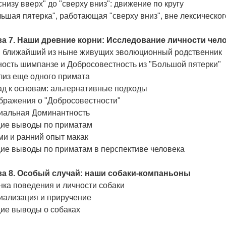
снизу вверх" до "сверху вниз": движение по кругу
ьшая пятерка", работающая "сверху вниз", вне лексическо
ва 7. Наши древние корни: Исследование личности че
 ближайший из ныне живущих эволюционный родственник
ность шимпанзе и Добросовестность из "Большой пятерки"
лиз еще одного примата
ад к основам: альтернативные подходы
бражения о "Добросовестности"
иальная Доминантность
ие выводы по приматам
ми и ранний опыт макак
ие выводы по приматам в перспективе человека
ва 8. Особый случай: наши собаки-компаньоны
ка поведения и личности собаки
иализация и приручение
ие выводы о собаках