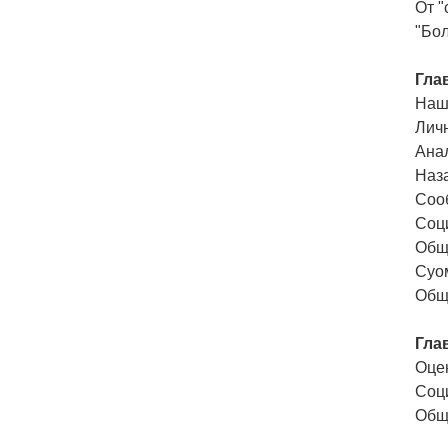
От "
"Бол
Гла
Наш
Лич
Ана
Наз
Соо
Соц
Общ
Суо
Общ
Гла
Оцен
Соц
Общ