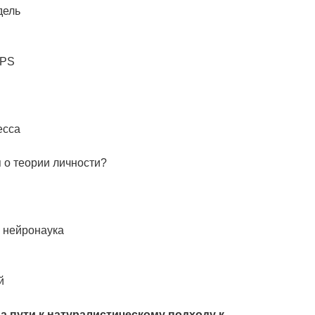
дель
NPS
есса
 о теории личности?
 нейронаука
й
а пути к натуралистическому подходу к