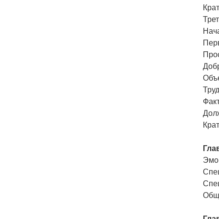
Крат
Тре
Нач
Пер
Про
Доб
Объ
Тру
Фак
Дол
Кра
Гла
Эмо
Спе
Спе
Общ
Гла