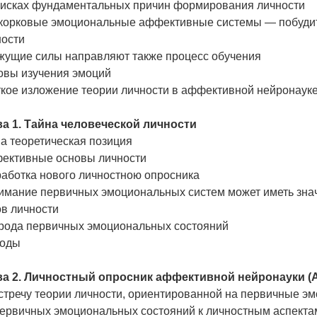
оисках фундаментальных причин формирования личности
корковые эмоциональные аффективные системы — побудит
ности
жущие силы направляют также процесс обучения
овы изучения эмоций
ткое изложение теории личности в аффективной нейронаук
ва 1. Тайна человеческой личности
а теоретическая позиция
ективные основы личности
работка нового личностною опросника
имание первичных эмоциональных систем может иметь зна
ов личности
рода первичных эмоциональных состояний
оды
ва 2. Личностный опросник аффективной нейронауки (
стречу теории личности, ориентированной на первичные э
первичных эмоциональных состояний к личностным аспекта