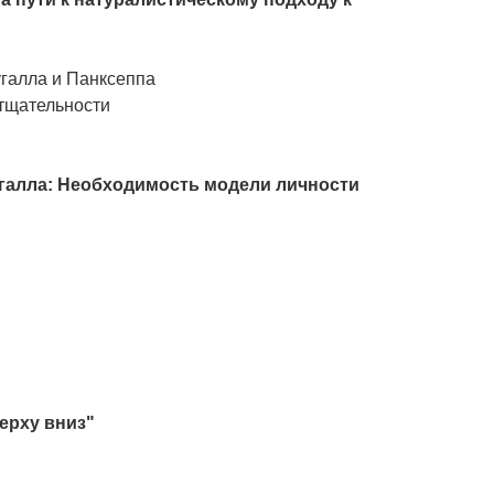
угалла и Панксеппа
тщательности
угалла: Необходимость модели личности
верху вниз"