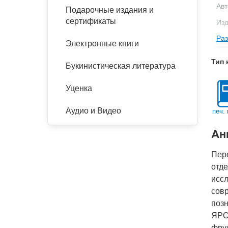
Авт
Подарочные издания и
сертификаты
Изд
Раз
Фор
Электронные книги
Ве
Тип 
Букинистическая литература
Тип
Кол
Уценка
Год
Аудио и Видео
печ. 
IS
Ан
Ко
Пере
отд
иссл
сов
поз
ЯРО
фрус