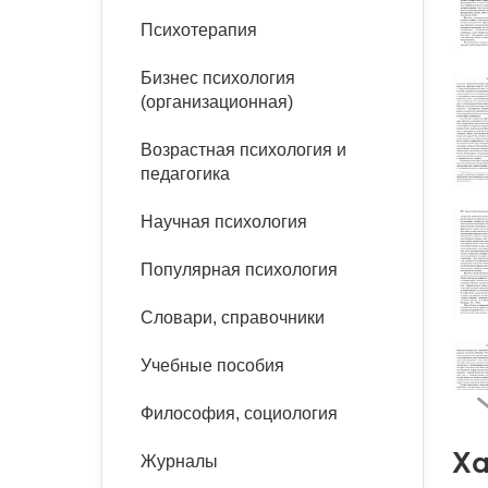
букинист
Психотерапия
Расстройства пищевого
Песочная терапия
Психология труда и
поведения
Психология развития
эргономика
Бизнес психология
Психодрама
(организационная)
Тревожные расстройства,
Социальная и
Психофизиология
панические атаки
организационная психология
Сказкотерапия
Возрастная психология и
Социальная психология
педагогика
Учебная литература
Другие направления
психотерапии
Научная психология
Классический и юнгианский
психоанализ
Классический, эриксоновский
Популярная психология
гипноз и НЛП
Словари, справочники
НЛП
Учебные пособия
Философия, социология
Ха
Журналы