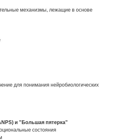
ельные механизмы, лежащие в основе
е
чение для понимания нейробиологических
ANPS) и "Большая пятерка"
моциональные состояния
м