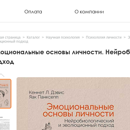
Оплата
О компании
ая страница
Каталог
Научная психология
Психология личности
Э
юционный подход
оциональные основы личности. Нейроб
дход