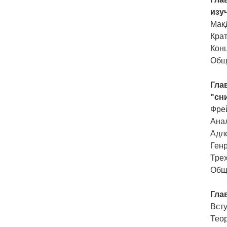
изу
МакД
Кра
Кон
Общ
Гла
"сн
Фре
Ана
Адл
Ген
Тре
Общ
Гла
Вст
Тео