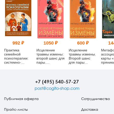
992 ₽
1050 ₽
600 ₽
14
Практика
Исцеление
Исцеление
Метафо
семейной
травмы измены:
травмы измены.
ассоци
психотерапии:
второй шанс для
Второй шанс
карты «
системно-
пары.
для пары
пряники
аналитический
Дополненное
(уценка)
Метаф
подход
издание
жестоко
отноше
+7 (495) 540-57-27
post@cogito-shop.com
Публичная оферта
Сотрудничество
Прайс-листы
Доставка