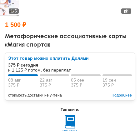
Тревожные расстройства, панические атаки
Психодрама
Психология труда и эргономика
Социальная и организационная психология
1
/
5
Сказкотерапия
Психофизиология
Учебная литература
1 500 ₽
Другие направления психотерапии
Социальная психология
Классический и юнгианский психоанализ
Метафорические ассоциативные карты
«Магия спорта»
Классический, эриксоновский гипноз и НЛП
Этот товар можно оплатить Долями
НЛП
375 ₽ сегодня
и 1 125 ₽ потом, без переплат
08 авг
22 авг
05 сен
19 сен
375 ₽
375 ₽
375 ₽
375 ₽
стоимость доставки не учтена
Подробнее
Тип книги:
печ. книга