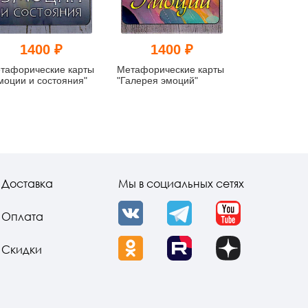
1400 ₽
1400 ₽
145
тафорические карты
Метафорические карты
Набор карт
моции и состояния"
"Галерея эмоций"
"Абстрактный
Доставка
Мы в социальных сетях
Оплата
VK
Telegram
YouTube
Скидки
OK
Rutube
Dzen