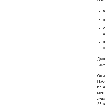
в
п
у
о
в
о
Данн
такж
Опи
Наб
65 к
мето
худ
35 т