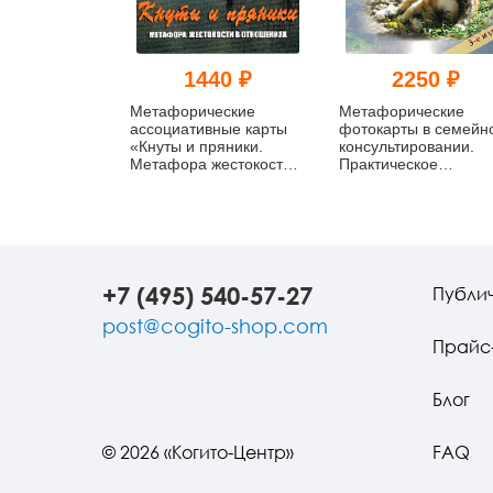
1440 ₽
2250 ₽
Метафорические
Метафорические
ассоциативные карты
фотокарты в семейн
«Кнуты и пряники.
консультировании.
Метафора жестокости в
Практическое
отношениях»
руководство. Как
преодолеть семейны
кризисы
+7 (495) 540-57-27
Публи
post@cogito-shop.com
Прайс
Блог
© 2026 «Когито-Центр»
FAQ