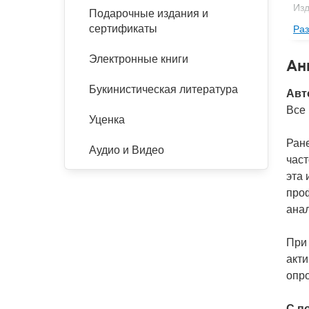
Изд
Подарочные издания и
сертификаты
Раз
Фор
Ве
Электронные книги
Ан
Тип
Букинистическая литература
Авт
Год
Все
IS
Уценка
Ко
Ране
Аудио и Видео
част
эта
про
анал
При
акт
опро
С п