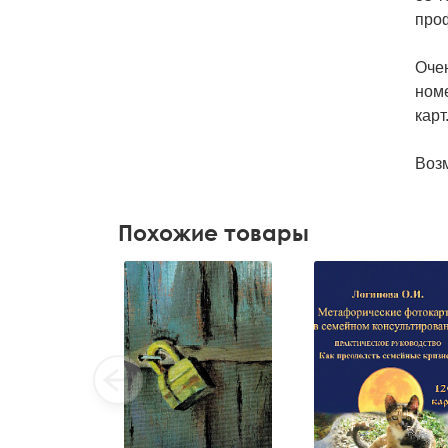
про
Очен
номе
карт
Воз
Похожие товары