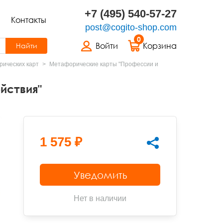
+7 (495) 540-57-27
Контакты
post@cogito-shop.com
0
Войти
Корзина
Найти
ических карт
Метафорические карты "Профессии и
йствия"
1 575 ₽
Уведомить
Нет в наличии