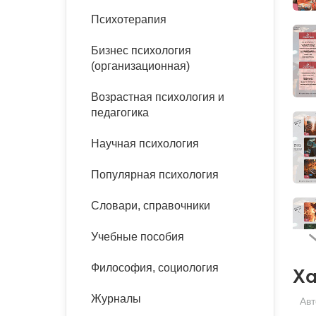
букинист
Психотерапия
Расстройства пищевого
Песочная терапия
Психология труда и
поведения
Психология развития
эргономика
Бизнес психология
Психодрама
(организационная)
Тревожные расстройства,
Социальная и
Психофизиология
панические атаки
организационная психология
Сказкотерапия
Возрастная психология и
Социальная психология
педагогика
Учебная литература
Другие направления
психотерапии
Научная психология
Классический и юнгианский
психоанализ
Классический, эриксоновский
Популярная психология
гипноз и НЛП
Словари, справочники
НЛП
Учебные пособия
Философия, социология
Ха
Журналы
Авт