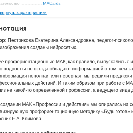
ательство
MACards
вернуть характеристики
мат книги
120x85x43 мм
с
0.32 кг
нотация
 обложки
Коробка
ор:
Пестрикова Екатерина Александровна, педагог-психолог,
2024
 изображения созданы нейросетью.
BN
978-5-6050395-5-6
д
51832
е профориентационные МАК, как правило, выпускались с и
о подростки не всегда обладают информацией о том, чем з
 информация неполная или неверная, мы решили предложи
фессиональных действий. И таким образом при работе с М
из не какой-то определенной профессии, а ведущего вида 
 создании МАК «Профессии и действия» мы опирались на 
ивизирующую профориентационную методику «Будь готов» 
сник Е.А. Климова.
омощью данного набора можно: