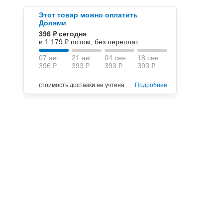
Этот товар можно оплатить
Долями
396 ₽ сегодня
и 1 179 ₽ потом, без переплат
07 авг
21 авг
04 сен
18 сен
396 ₽
393 ₽
393 ₽
393 ₽
стоимость доставки не учтена
Подробнее