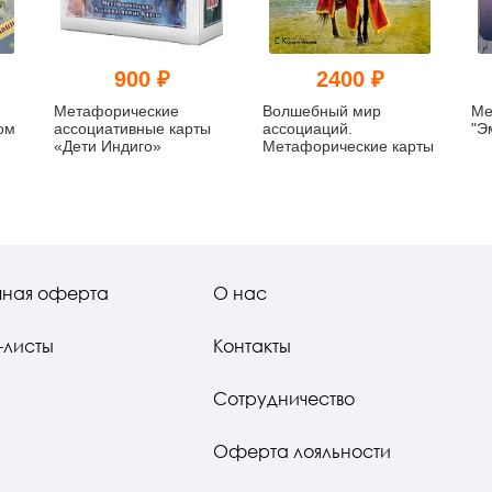
900 ₽
2400 ₽
Метафорические
Волшебный мир
Ме
ом
ассоциативные карты
ассоциаций.
"Э
«Дети Индиго»
Метафорические карты
е
чная оферта
О нас
-листы
Контакты
Сотрудничество
Оферта лояльности