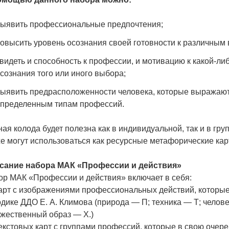
ыявить профессиональные предпочтения;
овысить уровень осознания своей готовности к различным
видеть и способность к профессии, и мотивацию к какой-ли
сознания того или иного выбора;
ыявить предрасположенности человека, которые выражаютс
пределенным типам профессий.
ая колода будет полезна как в индивидуальной, так и в г
е могут использоваться как ресурсные метафорические ка
сание набора МАК «Профессии и действия»
ор МАК «Профессии и действия» включает в себя:
арт с изображениями профессиональных действий, которые
дике ДДО Е. А. Климова (природа — П; техника — Т; челов
ожественный образ — Х.)
екстовых карт с группами профессий, которые в свою очере