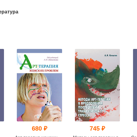
ература
680 ₽
745 ₽