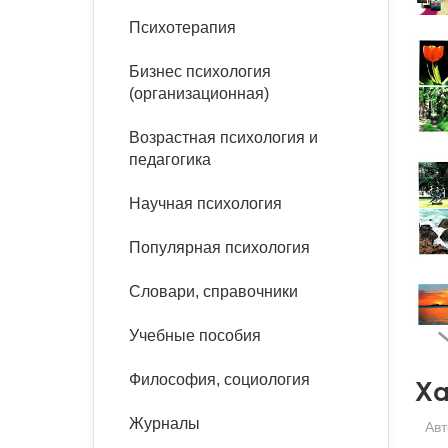
букинист
Психотерапия
Расстройства пищевого
Песочная терапия
Психология труда и
поведения
Психология развития
эргономика
Бизнес психология
Психодрама
(организационная)
Тревожные расстройства,
Социальная и
Психофизиология
панические атаки
организационная психология
Сказкотерапия
Возрастная психология и
Социальная психология
педагогика
Учебная литература
Другие направления
психотерапии
Научная психология
Классический и юнгианский
психоанализ
Классический, эриксоновский
Популярная психология
гипноз и НЛП
Словари, справочники
НЛП
Учебные пособия
Философия, социология
Ха
Журналы
Авт