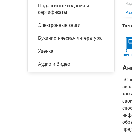
Изд
Подарочные издания и
сертификаты
Раз
Фор
Ве
Электронные книги
Тип 
Тип
Букинистическая литература
Год
IS
Уценка
печ. 
Ко
Аудио и Видео
Ан
«Спе
акти
ком
свои
спос
инф
обра
пре