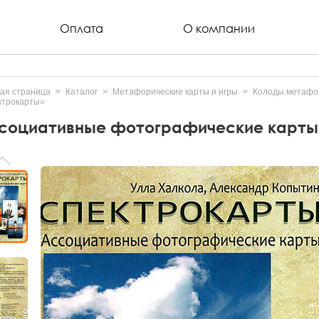
Оплата
О компании
ая страница
Каталог
Метафорические карты и игры
Колоды метафор
ктрокарты»
социативные фотографические карты