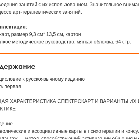
едения занятий с их использованием. Значительное внима
ессе арт-терапевтических занятий.
плектация:
 карт, размер 9,3 см* 13,5 см, картон
аткое методическое руководство: мягкая обложка, 64 стр.
держание
дисловие к русскоязычному изданию
ть первая
АЯ ХАРАКТЕРИСТИКА СПЕКТРОКАРТ И ВАРИАНТЫ ИХ
КТИКЕ
дение
волические и ассоциативные карты в психотерапии и конс
олангаж — метод, способствующий активизации общения и 