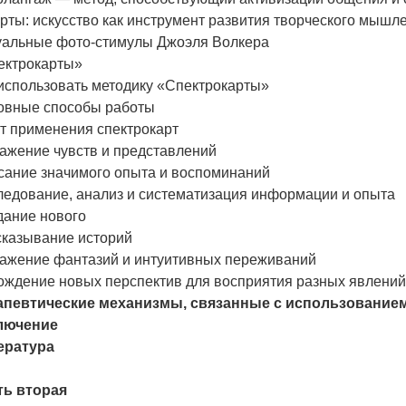
рты: искусство как инструмент развития творческого мышл
уальные фото-стимулы Джоэля Волкера
ектрокарты»
использовать методику «Спектрокарты»
овные способы работы
т применения спектрокарт
ажение чувств и представлений
сание значимого опыта и воспоминаний
ледование, анализ и систематизация информации и опыта
дание нового
сказывание историй
ажение фантазий и интуитивных переживаний
ождение новых перспектив для восприятия разных явлений
апевтические механизмы, связанные с использование
лючение
ература
ть вторая