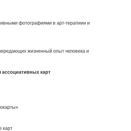
тивными фотографиями в арт-терапиии и
передающих жизненный опыт человека и
я ассоциативных карт
рокарты»
е карт