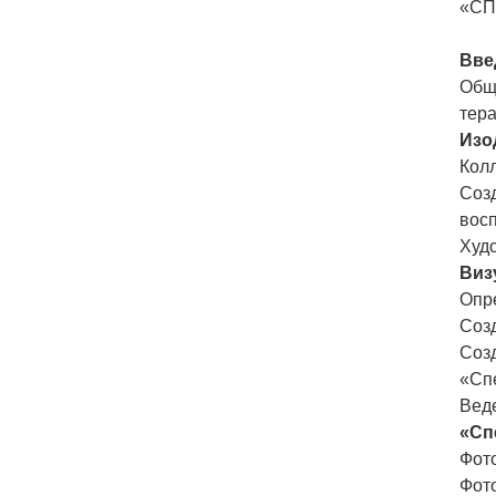
«СП
Вве
Общ
тер
Изо
Колл
Соз
вос
Худ
Виз
Опр
Соз
Соз
«Сп
Вед
«Сп
Фот
Фото