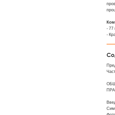
пров
проц
Ком
- 77
- Кр
Со
Пре
Час
ОБЩ
ПРА
Вве
Сим
Фот