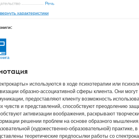
ательство
Речь
вернуть характеристики
мат книги
165x130x30 мм
с
0.65 кг
книги:
 обложки
Коробка
2020
BN
978-5-9268-3189-1
книга
д
25501
нотация
ктрокарты» используются в ходе психотерапии или психол
визации образно-ассоциативной сферы клиента. Они могут
муникации, предоставляют клиенту возможность использов
х чувств и представлений, способствуют преодолению защи
обствуют активизации воображения, раскрывают творчески
ормации решении проблем на основе образного мышления, 
зовательной (художественно-образовательной) практике, в
дставлены теоретические предпосылки работы со спектрока