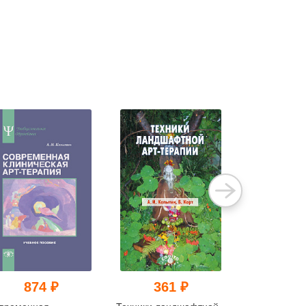
874 ₽
361 ₽
655