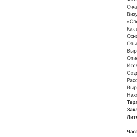
О-ка
Виз
«Сп
Как 
Осн
Опы
Выр
Опи
Исс
Соз
Рас
Выр
Нах
Тер
Зак
Лит
Час