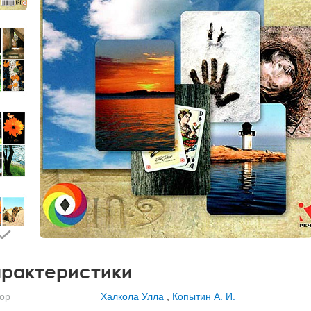
рактеристики
ор
Халкола Улла
,
Копытин А. И.