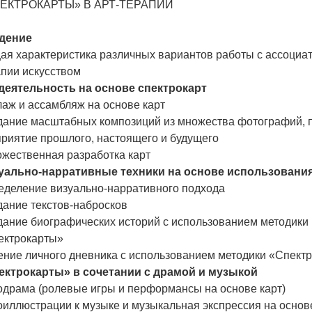
ЕКТРОКАРТЫ» В АРТ-ТЕРАПИИ
дение
ая характеристика различных вариантов работы с ассоциа
апии искусством
деятельность на основе спектрокарт
аж и ассамбляж на основе карт
дание масштабных композиций из множества фотографий, 
приятие прошлого, настоящего и будущего
ожественная разработка карт
уально-нарративные техники на основе использовани
еделение визуально-нарративного подхода
дание текстов-набросков
дание биографических историй с использованием методики
ектрокарты»
ение личного дневника с использованием методики «Спект
ектрокарты» в сочетании с драмой и музыкой
одрама (ролевые игры и перформансы на основе карт)
иллюстрации к музыке и музыкальная экспрессия на основ