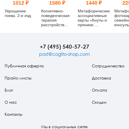
1012 ₽
1580 ₽
1440 ₽
22
Укрощение
Когнитивно-
Метафорические
Метафо
гнева. 2-е изд.
поведенческая
ассоциативные
фотока
терапия
карты «Кнуты и
семейн
расстройств
пряники.
консуль
личности.
Метафора
Практи
Пошаговое
жестокости в
руковод
руководство
отношениях»
преодо
семейн
+7 (495) 540-57-27
кризис
post@cogito-shop.com
Публичная оферта
Сотрудничество
Прайс-листы
Доставка
Блог
Оплата
О нас
Скидки
Контакты
Мы в социальных сетях