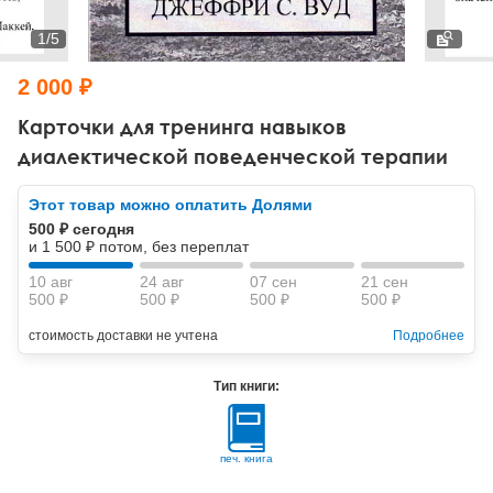
Тревожные расстройства, панические атаки
Психодрама
Психология труда и эргономика
Социальная и организационная психология
1
/
5
Сказкотерапия
Психофизиология
Учебная литература
2 000 ₽
Другие направления психотерапии
Социальная психология
Классический и юнгианский психоанализ
Карточки для тренинга навыков
диалектической поведенческой терапии
Классический, эриксоновский гипноз и НЛП
Этот товар можно оплатить Долями
НЛП
500 ₽ сегодня
и 1 500 ₽ потом, без переплат
10 авг
24 авг
07 сен
21 сен
500 ₽
500 ₽
500 ₽
500 ₽
стоимость доставки не учтена
Подробнее
Тип книги:
печ. книга