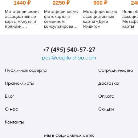
1440 ₽
2250 ₽
900 ₽
24
Метафорические
Метафорические
Метафорические
Волшеб
ассоциативные
фотокарты в
ассоциативные
ассоци
карты «Кнуты и
семейном
карты «Дети
Метафо
пряники.
консультировании.
Индиго»
карты
Метафора
Практическое
жестокости в
руководство. Как
отношениях»
преодолеть
семейные
+7 (495) 540-57-27
кризисы
post@cogito-shop.com
Публичная оферта
Сотрудничество
Прайс-листы
Доставка
Блог
Оплата
О нас
Скидки
Контакты
Мы в социальных сетях