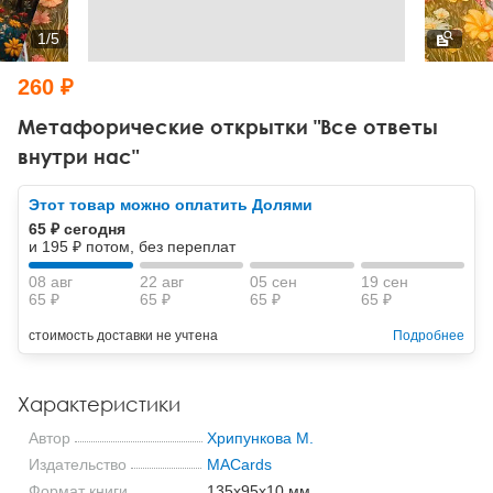
Тревожные расстройства, панические атаки
Психодрама
Психология труда и эргономика
Социальная и организационная психология
1
/
5
Сказкотерапия
Психофизиология
Учебная литература
260 ₽
Другие направления психотерапии
Социальная психология
Классический и юнгианский психоанализ
Метафорические открытки "Все ответы
внутри нас"
Классический, эриксоновский гипноз и НЛП
Этот товар можно оплатить Долями
НЛП
65 ₽ сегодня
и 195 ₽ потом, без переплат
08 авг
22 авг
05 сен
19 сен
65 ₽
65 ₽
65 ₽
65 ₽
стоимость доставки не учтена
Подробнее
Характеристики
Автор
Хрипункова М.
Издательство
MACards
Формат книги
135x95x10 мм