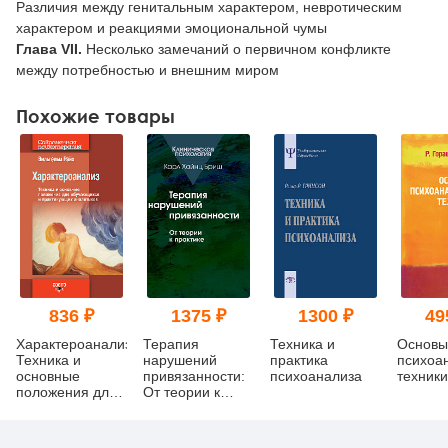
Различия между генитальным характером, невротическим
характером и реакциями эмоциональной чумы
Глава VII.
Несколько замечаний о первичном конфликте
между потребностью и внешним миром
Похожие товары
836 ₽
1375 ₽
1300 ₽
49
Характероанализ:
Терапия
Техника и
Основы
Техника и
нарушений
практика
психоа
основные
привязанности:
психоанализа
техники
положения для
От теории к
обучающихся и
практике
практикующих
аналитиков (pdf)