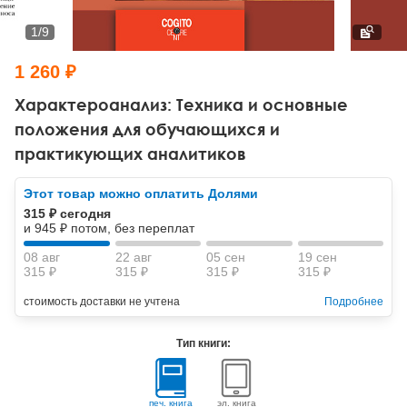
Тревожные расстройства, панические атаки
Психодрама
Психология труда и эргономика
Социальная и организационная психология
1
/
9
Сказкотерапия
Психофизиология
Учебная литература
1 260 ₽
Другие направления психотерапии
Социальная психология
Классический и юнгианский психоанализ
Характероанализ: Техника и основные
положения для обучающихся и
Классический, эриксоновский гипноз и НЛП
практикующих аналитиков
НЛП
Этот товар можно оплатить Долями
315 ₽ сегодня
и 945 ₽ потом, без переплат
08 авг
22 авг
05 сен
19 сен
315 ₽
315 ₽
315 ₽
315 ₽
стоимость доставки не учтена
Подробнее
Тип книги:
печ. книга
эл. книга