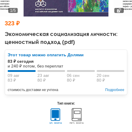
Тревожные расстройства, панические атаки
Психодрама
Психология труда и эргономика
Социальная и организационная психология
1
/
5
Сказкотерапия
Психофизиология
Учебная литература
323 ₽
Другие направления психотерапии
Социальная психология
Классический и юнгианский психоанализ
Экономическая социализация личности:
ценностный подход (pdf)
Классический, эриксоновский гипноз и НЛП
Этот товар можно оплатить Долями
НЛП
83 ₽ сегодня
и 240 ₽ потом, без переплат
09 авг
23 авг
06 сен
20 сен
83 ₽
80 ₽
80 ₽
80 ₽
стоимость доставки не учтена
Подробнее
Тип книги:
эл. книга
печ. книга