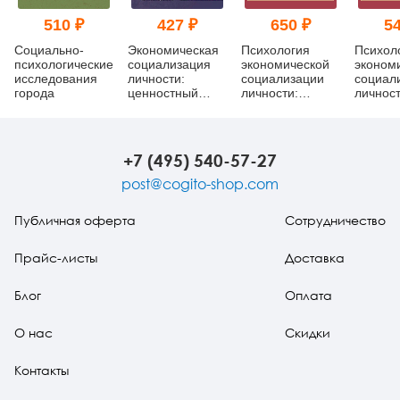
510 ₽
427 ₽
650 ₽
54
Социально-
Экономическая
Психология
Психол
психологические
социализация
экономической
эконом
исследования
личности:
социализации
социал
города
ценностный
личности:
личност
подход
основные
основн
формы и
формы
детерминанты
детерм
(pdf)
+7 (495) 540-57-27
post@cogito-shop.com
Публичная оферта
Сотрудничество
Прайс-листы
Доставка
Блог
Оплата
О нас
Скидки
Контакты