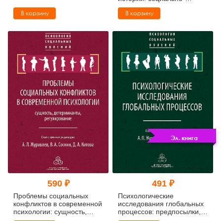
психологический подход
В корзину
В корзину
Эл. книга
590 ₽
491 ₽
Проблемы социальных
Психологические
конфликтов в современной
исследования глобальных
психологии: сущность,
процессов: предпосылки,
детерминанты,
тенденции, перспективы