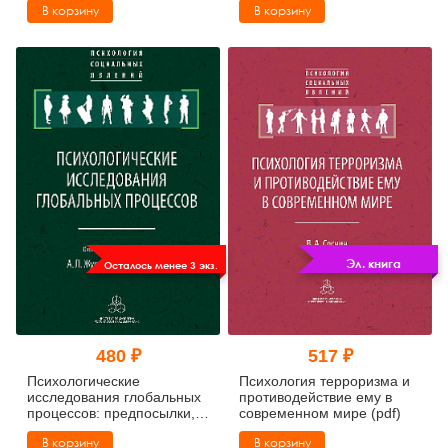
В корзину
В корзину
регулирование
(pdf)
Эл. книга
Осталось менее 3 экз.
480 ₽
517 ₽
Психологические
Психология терроризма и
исследования глобальных
противодействие ему в
процессов: предпосылки,
современном мире (pdf)
тенденции, перспективы
В корзину
В корзину