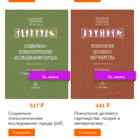
Эл. книга
Эл. книга
517 ₽
441 ₽
Социально-
Психология делового
психологические
партнерства: теория и
исследования города (pdf)
эмпирические
исследования (pdf)
В корзину
В корзину