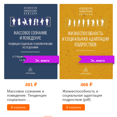
Эл. книга
Эл. книга
491 ₽
466 ₽
Массовое сознание и
Жизнеспособность и
поведение: Тенденции
социальная адаптация
социально-
подростков (pdf)
психологических
В корзину
В корзину
исследований (pdf)