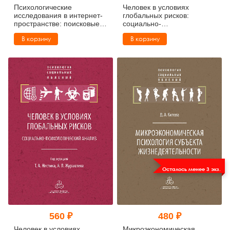
Психологические
Человек в условиях
исследования в интернет-
глобальных рисков:
пространстве: поисковые
социально-
системы, социальные сети,
психологический анализ
В корзину
В корзину
электронные базы (pdf)
(pdf)
Осталось менее 3 экз.
560 ₽
480 ₽
Человек в условиях
Микроэкономическая