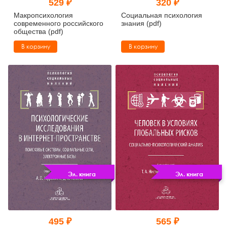
529 ₽
320 ₽
Макропсихология
Социальная психология
современного российского
знания (pdf)
общества (pdf)
В корзину
В корзину
Эл. книга
Эл. книга
495 ₽
565 ₽