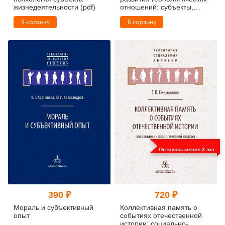
жизнедеятельности (pdf)
отношений: субъекты,
механизмы, тенденции
В корзину
В корзину
(pdf)
Осталось менее 3 экз.
390 ₽
720 ₽
Мораль и субъективный
Коллективная память о
опыт
событиях отечественной
истории: социально-