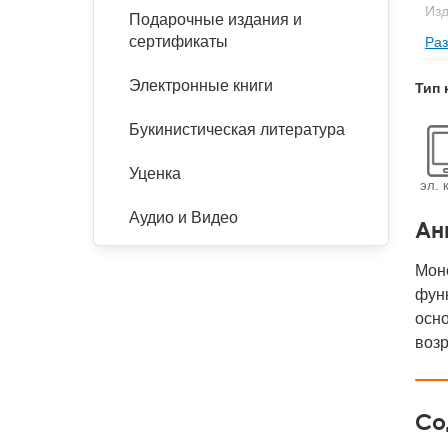
Изд
Подарочные издания и
сертификаты
Раз
Фор
Ве
Электронные книги
Тип 
Тип
Букинистическая литература
Кол
Год
Уценка
эл. 
IS
Аудио и Видео
Ан
Ко
Мон
фун
осн
возр
Со