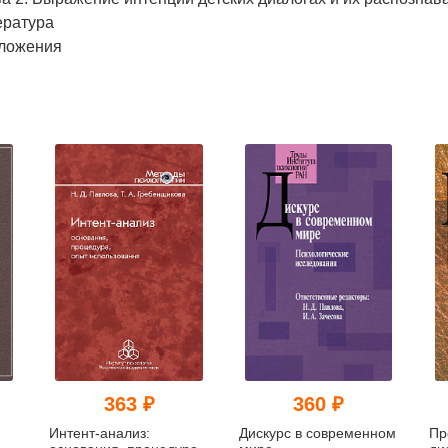
ература
ложения
363 ₽
360 ₽
Интент-анализ:
Дискурс в современном
Пр