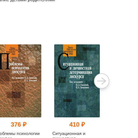
376 ₽
410 ₽
495
облемы психологии
Ситуационная и
Наследствен