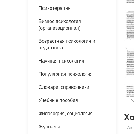
букинист
Психотерапия
Расстройства пищевого
Песочная терапия
Психология труда и
поведения
Психология развития
эргономика
Бизнес психология
Психодрама
(организационная)
Тревожные расстройства,
Социальная и
Психофизиология
панические атаки
организационная психология
Сказкотерапия
Возрастная психология и
Социальная психология
педагогика
Учебная литература
Другие направления
психотерапии
Научная психология
Классический и юнгианский
психоанализ
Классический, эриксоновский
Популярная психология
гипноз и НЛП
Словари, справочники
НЛП
Учебные пособия
Философия, социология
Ха
Журналы
Авт