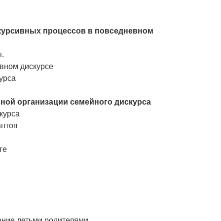
скурсивных процессов в повседневном
.
вном дискурсе
урса
ной организации семейного дискурса
курса
антов
ге
ание детьми родителями