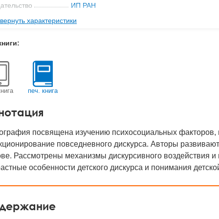
ательство
ИП РАН
вернуть характеристики
мат книги
215x140x11 мм
с
0.31 кг
книги:
 обложки
Мягкая обложка
-во стр
208
2014
книга
печ. книга
BN
978-5-9270-0289-4
нотация
д
21108
ография посвящена изучению психосоциальных факторов, 
кционирование повседневного дискурса. Авторы развивают
ове. Рассмотрены механизмы дискурсивного воздействия и
астные особенности детского дискурса и понимания детско
держание