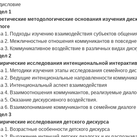
дисловие
дел 1
ретические методологические основания изучения ди
логе
ва 1. Подходы изучению взаимодействия субъектов общения
ва 2. Межличностные отношения коммуникантов в повседне
а 3. Коммуникативное воздействие в различных видах диск
дел 2
ирические исследования интенциональной интерактив
а 1. Методики изучения этапы исследования семейного дис
ва 2. Ведущие интенциональные направленности коммуник
ва 3. Интенциональный аспект взаимодействия
ва 4. Взаимоотношения коммуникантов, реализуемые диало
а 5. Оказание дискурсивного воздействия.
ва 6. Взаимопонимание коммуникантов в семейном диалоге
дел 3
ирические исследования детского дискурса
а 1. Возрастные особенности детского дискурса
а 2. Выражение интенций детских диалогах и их распознав