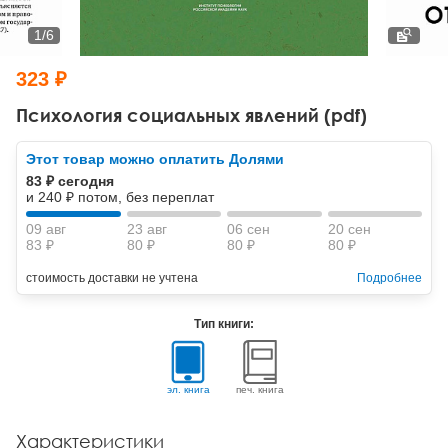
Тревожные расстройства, панические атаки
Психодрама
Психология труда и эргономика
Социальная и организационная психология
1
/
6
Сказкотерапия
Психофизиология
Учебная литература
323 ₽
Другие направления психотерапии
Социальная психология
Классический и юнгианский психоанализ
Психология социальных явлений (pdf)
Классический, эриксоновский гипноз и НЛП
Этот товар можно оплатить Долями
83 ₽ сегодня
НЛП
и 240 ₽ потом, без переплат
09 авг
23 авг
06 сен
20 сен
83 ₽
80 ₽
80 ₽
80 ₽
стоимость доставки не учтена
Подробнее
Тип книги:
эл. книга
печ. книга
Характеристики