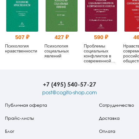
507 ₽
427 ₽
590 ₽
46
Психология
Психология
Проблемы
Нравст
нравственности
социальных
социальных
соврем
явлений
конфликтов в
российс
современной
общест
психологии:
психол
сущность,
анализ
детерминанты,
регулирование
+7 (495) 540-57-27
post@cogito-shop.com
Публичная оферта
Сотрудничество
Прайс-листы
Доставка
Блог
Оплата