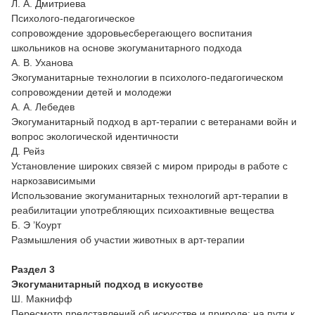
Л. А. Дмитриева
Психолого-педагогическое
сопровождение здоровьесберегающего воспитания
школьников на основе экогуманитарного подхода
А. В. Уханова
Экогуманитарные технологии в психолого-педагогическом
сопровождении детей и молодежи
А. А. Лебедев
Экогуманитарный подход в арт-терапии с ветеранами войн и
вопрос экологической идентичности
Д. Рейз
Установление широких связей с миром природы в работе с
наркозависимыми
Использование экогуманитарных технологий арт-терапии в
реабилитации употребляющих психоактивные вещества
Б. Э ’Коурт
Размышления об участии животных в арт-терапии
Раздел 3
Экогуманитарный подход в искусстве
Ш. Макнифф
Пересмотр представлений об искусстве и природе: на пути к