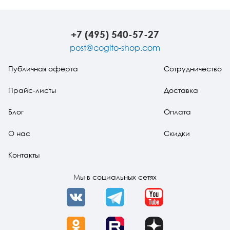
травма
стресса
+7 (495) 540-57-27
post@cogito-shop.com
Публичная оферта
Сотрудничество
Прайс-листы
Доставка
Блог
Оплата
О нас
Скидки
Контакты
Мы в социальных сетях
VK
Telegram
YouTube
OK
Rutube
Dzen