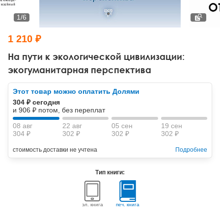
Тревожные расстройства, панические атаки
Психодрама
Психология труда и эргономика
Социальная и организационная психология
1
/
6
Сказкотерапия
Психофизиология
Учебная литература
1 210 ₽
Другие направления психотерапии
Социальная психология
Классический и юнгианский психоанализ
На пути к экологической цивилизации:
экогуманитарная перспектива
Классический, эриксоновский гипноз и НЛП
Этот товар можно оплатить Долями
НЛП
304 ₽ сегодня
и 906 ₽ потом, без переплат
08 авг
22 авг
05 сен
19 сен
304 ₽
302 ₽
302 ₽
302 ₽
стоимость доставки не учтена
Подробнее
Тип книги:
эл. книга
печ. книга