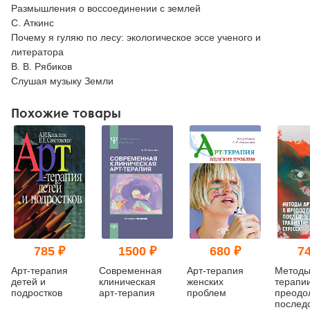
Размышления о воссоединении с землей
С. Аткинс
Почему я гуляю по лесу: экологическое эссе ученого и
литератора
В. В. Рябиков
Слушая музыку Земли
Похожие товары
785 ₽
1500 ₽
680 ₽
74
Арт-терапия
Современная
Арт-терапия
Методы
детей и
клиническая
женских
терапии
подростков
арт-терапия
проблем
преодо
послед