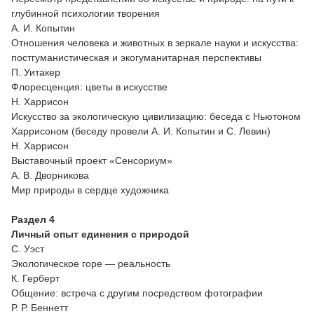
глубинной психологии творения
А. И. Копытин
Отношения человека и животных в зеркале науки и искусства:
постгуманистическая и экогуманитарная перспективы
П. Уитакер
Флоресценция: цветы в искусстве
Н. Харрисон
Искусство за экологическую цивилизацию: беседа с Ньютоном
Харрисоном (беседу провели А. И. Копытин и С. Левин)
Н. Харрисон
Выставочный проект «Сенсориум»
А. В. Дворникова
Мир природы в сердце художника
Раздел 4
Личный опыт единения с природой
С. Уэст
Экологическое горе — реальность
К. Герберт
Общение: встреча с другим посредством фотографии
Р. Р. Беннетт