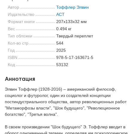
Автор
Тоффлер Элвин
Издательство
АСТ
Формат книги
207x133x32 мм
Вес
0.494 кг
Тип обложки
Твердый переплет
Кол-во стр
544
Год
2025
ISBN
978-5-17-163671-5
Код
53132
Аннотация
Элвин Тоффлер (1928-2016) – американский философ,
социолог и футуролог, один из создателей концепции
постиндустриального общества, автор революционных работ
"Метаморфозы власти", "Шок будущего", "Революционное
богатство", "Третья волна".
В своем произведении "Шок будущего" Э. Тоффлер вводит в
оборот одноименный термин, определяя им психологическое