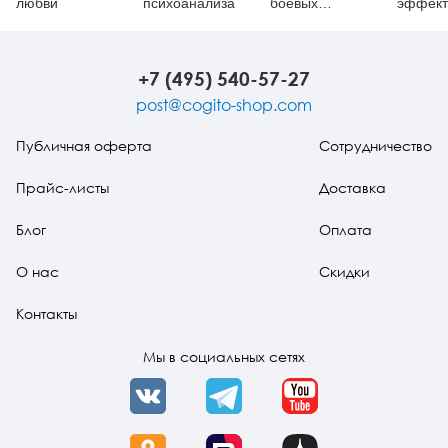
любви
психоанализа
боевых
эффект
искусствах, или
как справляться
со сложными
проблемами с
+7 (495) 540-57-27
помощью
простых
post@cogito-shop.com
решений
Публичная оферта
Сотрудничество
Прайс-листы
Доставка
Блог
Оплата
О нас
Скидки
Контакты
Мы в социальных сетях
VK
Telegram
YouTube