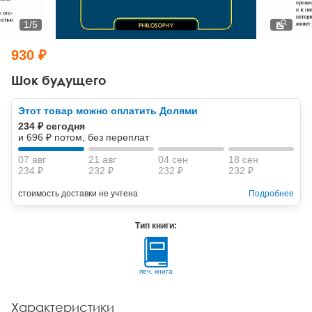
Тревожные расстройства, панические атаки
Психодрама
Психология труда и эргономика
Социальная и организационная психология
1
/
5
Сказкотерапия
Психофизиология
Учебная литература
930 ₽
Другие направления психотерапии
Социальная психология
Классический и юнгианский психоанализ
Шок будущего
Классический, эриксоновский гипноз и НЛП
Этот товар можно оплатить Долями
234 ₽ сегодня
НЛП
и 696 ₽ потом, без переплат
07 авг
21 авг
04 сен
18 сен
234 ₽
232 ₽
232 ₽
232 ₽
стоимость доставки не учтена
Подробнее
Тип книги:
печ. книга
Характеристики