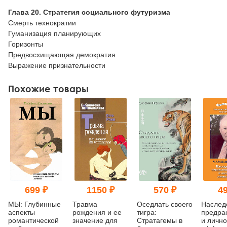
Глава 20. Стратегия социального футуризма
Смерть технократии
Гуманизация планирующих
Горизонты
Предвосхищающая демократия
Выражение признательности
Похожие товары
699 ₽
1150 ₽
570 ₽
49
МЫ: Глубинные
Травма
Оседлать своего
Наслед
аспекты
рождения и ее
тигра:
предра
романтической
значение для
Cтратагемы в
и личн