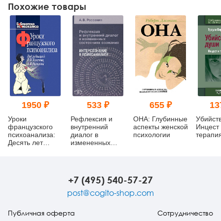
Похожие товары
1950 ₽
533 ₽
655 ₽
13
Уроки
Рефлексия и
ОНА: Глубинные
Убийст
французского
внутренний
аспекты женской
Инцест
психоанализа:
диалог в
психологии
терапи
Десять лет
измененных
франко-русских
состояниях
клинических
сознания:
коллоквиумов по
Интерсознание
психоанализу
в психоанализе
+7 (495) 540-57-27
(pdf)
post@cogito-shop.com
Публичная оферта
Сотрудничество