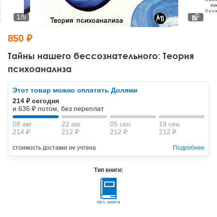
Тревожные расстройства, панические атаки
Психодрама
Психология труда и эргономика
Социальная и организационная психология
1
/
5
Сказкотерапия
Психофизиология
Учебная литература
850 ₽
Другие направления психотерапии
Социальная психология
Классический и юнгианский психоанализ
Тайны нашего бессознательного: Теория
психоанализа
Классический, эриксоновский гипноз и НЛП
Этот товар можно оплатить Долями
НЛП
214 ₽ сегодня
и 636 ₽ потом, без переплат
08 авг
22 авг
05 сен
19 сен
214 ₽
212 ₽
212 ₽
212 ₽
стоимость доставки не учтена
Подробнее
Тип книги:
печ. книга