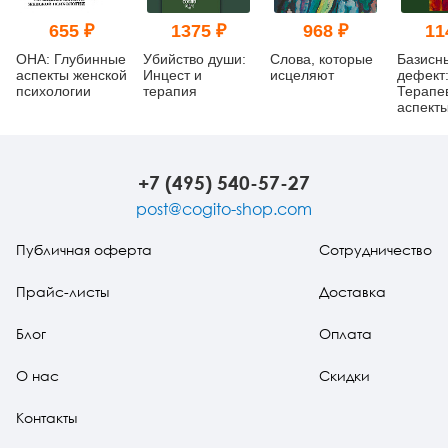
655 ₽
1375 ₽
968 ₽
11
ОНА: Глубинные
Убийство души:
Слова, которые
Базисн
аспекты женской
Инцест и
исцеляют
дефект
психологии
терапия
Терапе
аспект
регресс
изд.
+7 (495) 540-57-27
post@cogito-shop.com
Публичная оферта
Сотрудничество
Прайс-листы
Доставка
Блог
Оплата
О нас
Скидки
Контакты