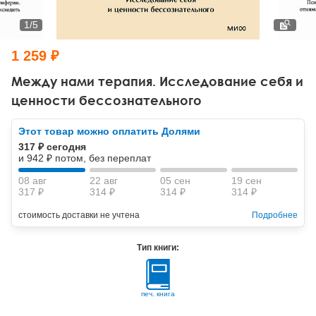
Тревожные расстройства, панические атаки
Психодрама
Психология труда и эргономика
Социальная и организационная психология
1
/
5
Сказкотерапия
Психофизиология
Учебная литература
1 259 ₽
Другие направления психотерапии
Социальная психология
Классический и юнгианский психоанализ
Между нами терапия. Исследование себя и
ценности бессознательного
Классический, эриксоновский гипноз и НЛП
Этот товар можно оплатить Долями
НЛП
317 ₽ сегодня
и 942 ₽ потом, без переплат
08 авг
22 авг
05 сен
19 сен
317 ₽
314 ₽
314 ₽
314 ₽
стоимость доставки не учтена
Подробнее
Тип книги:
печ. книга