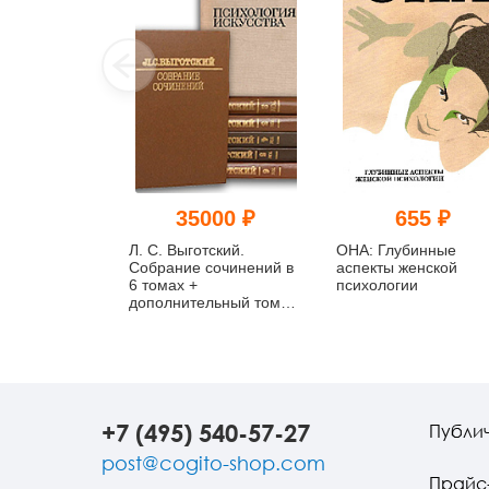
35000 ₽
655 ₽
Л. С. Выготский.
ОНА: Глубинные
Собрание сочинений в
аспекты женской
6 томах +
психологии
дополнительный том
(комплект из 7 книг)
(букинист)
+7 (495) 540-57-27
Публи
post@cogito-shop.com
Прайс