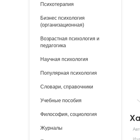
букинист
Психотерапия
Расстройства пищевого
Песочная терапия
Психология труда и
поведения
Психология развития
эргономика
Бизнес психология
Психодрама
(организационная)
Тревожные расстройства,
Социальная и
Психофизиология
панические атаки
организационная психология
Возрастная психология и
Сказкотерапия
педагогика
Социальная психология
Учебная литература
Другие направления
Научная психология
психотерапии
Классический и юнгианский
психоанализ
Популярная психология
Классический, эриксоновский
гипноз и НЛП
Словари, справочники
НЛП
Учебные пособия
Философия, социология
Ха
Журналы
Авт
Изд