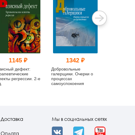
1145 ₽
1342 ₽
570
зисный дефект:
Добровольные
Оседлать сво
рапевтические
галерщики. Очерки о
Cтратагемы 
пекты регрессии. 2-е
процессах
искусствах, и
д.
самоуспокоения
справляться 
сложными п
с помощью п
решений
Доставка
Мы в социальных сетях
Оплата
VK
Telegram
YouTube