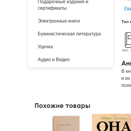
Подарочные издания и
сертификаты
Раз
Фор
Ве
Электронные книги
Тип 
Тип
Букинистическая литература
Кол
Год
Уценка
печ. 
IS
Аудио и Видео
Ан
Ко
В кн
и их
псих
Похожие товары