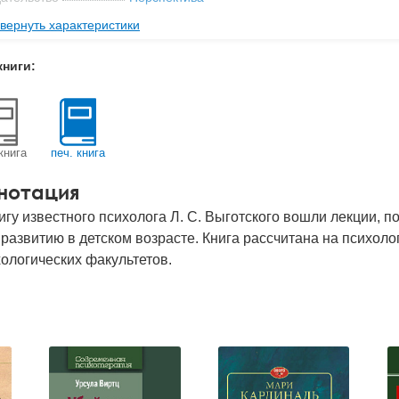
вернуть характеристики
мат книги
130x200x6 мм
с
0.15 кг
книги:
 обложки
Мягкая обложка
-во стр
148
2019
книга
печ. книга
BN
978-5-9906376-6-5
нотация
д
24048
игу известного психолога Л. С. Выготского вошли лекции
 развитию в детском возрасте. Книга рассчитана на психоло
ологических факультетов.