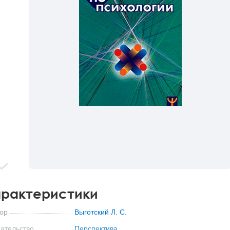
рактеристики
ор
Выготский Л. С.
ательство
Перспектива