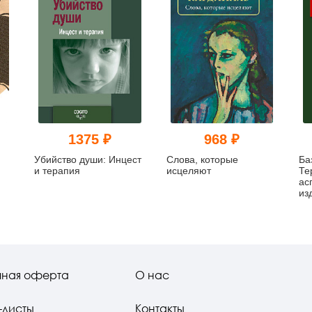
1375 ₽
968 ₽
Убийство души: Инцест
Слова, которые
Ба
и терапия
исцеляют
Те
ас
из
чная оферта
О нас
-листы
Контакты