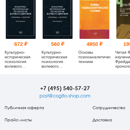
672 ₽
560 ₽
4950 ₽
19
Культурно-
Культурно-
Основы
Читая 
историческая
историческая
психоаналитической
изучени
психология
психология
техники
Фрейда
волевого
волевого
хронол
действия: От
действия: От
перспе
прогноза – к
прогноза – к
поступку.
поступку.
Избранные
Избранные
+7 (495) 540-57-27
труды (pdf)
труды (уценка)
post@cogito-shop.com
Публичная оферта
Сотрудничество
Прайс-листы
Доставка