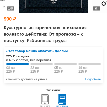
Тревожные расстройства, панические атаки
Психодрама
Психология труда и эргономика
Социальная и организационная психология
1
/
8
Сказкотерапия
Психофизиология
Учебная литература
900 ₽
Другие направления психотерапии
Социальная психология
Классический и юнгианский психоанализ
Культурно-историческая психология
волевого действия: От прогноза – к
Классический, эриксоновский гипноз и НЛП
поступку. Избранные труды
НЛП
Этот товар можно оплатить Долями
225 ₽ сегодня
и 675 ₽ потом, без переплат
08 авг
22 авг
05 сен
19 сен
225 ₽
225 ₽
225 ₽
225 ₽
стоимость доставки не учтена
Подробнее
Тип книги:
эл. книга
печ. книга