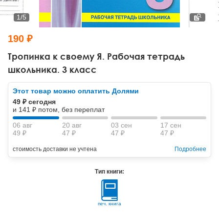
Тревожные расстройства, панические атаки
Психодрама
Психология труда и эргономика
Социальная и организационная психология
1
/
5
Сказкотерапия
Психофизиология
Учебная литература
190 ₽
Другие направления психотерапии
Социальная психология
Классический и юнгианский психоанализ
Тропинка к своему Я. Рабочая тетрадь
школьника. 3 класс
Классический, эриксоновский гипноз и НЛП
Этот товар можно оплатить Долями
НЛП
49 ₽ сегодня
и 141 ₽ потом, без переплат
06 авг
20 авг
03 сен
17 сен
49 ₽
47 ₽
47 ₽
47 ₽
стоимость доставки не учтена
Подробнее
Тип книги:
печ. книга