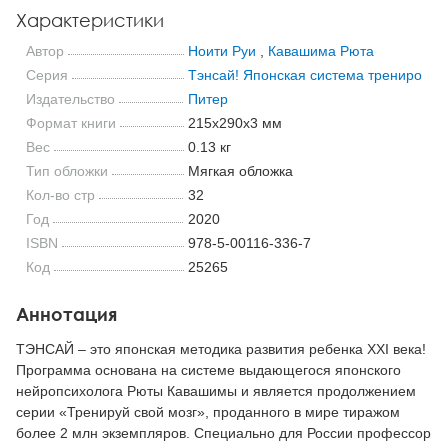
Характеристики
Автор
Ноити Руи
,
Кавашима Рюта
Серия
Тэнсай! Японская система тренировки 
Издательство
Питер
Формат книги
215x290x3 мм
Вес
0.13 кг
Тип обложки
Мягкая обложка
Кол-во стр
32
Год
2020
ISBN
978-5-00116-336-7
Код
25265
Аннотация
ТЭНСАЙ – это японская методика развития ребенка XXI века!
Программа основана на системе выдающегося японского
нейропсихолога Рюты Кавашимы и является продолжением
серии «Тренируй свой мозг», проданного в мире тиражом
более 2 млн экземпляров. Специально для России профессор