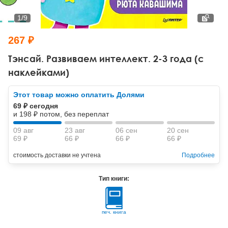
Тревожные расстройства, панические атаки
Психодрама
Психология труда и эргономика
Социальная и организационная психология
1
/
9
Сказкотерапия
Психофизиология
Учебная литература
267 ₽
Другие направления психотерапии
Социальная психология
Классический и юнгианский психоанализ
Тэнсай. Развиваем интеллект. 2-3 года (с
наклейками)
Классический, эриксоновский гипноз и НЛП
Этот товар можно оплатить Долями
НЛП
69 ₽ сегодня
и 198 ₽ потом, без переплат
09 авг
23 авг
06 сен
20 сен
69 ₽
66 ₽
66 ₽
66 ₽
стоимость доставки не учтена
Подробнее
Тип книги:
печ. книга