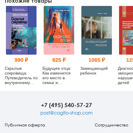
Похожие товары
990 ₽
825 ₽
1065 ₽
12
Скрытые
Будущее отца:
Замещающий
Диагно
сокровища:
Как изменится
ребенок
эмоцио
Путеводитель по
его место в
наруше
внутреннему
семье и
детей
миру ребенка
обществе?
+7 (495) 540-57-27
post@cogito-shop.com
Публичная оферта
Сотрудничество