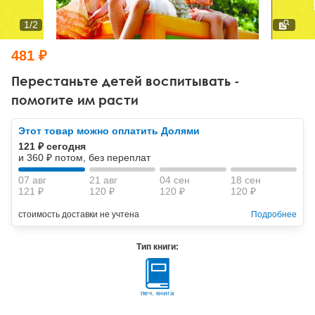
Тревожные расстройства, панические атаки
Психодрама
Психология труда и эргономика
Социальная и организационная психология
1
/
2
Сказкотерапия
Психофизиология
Учебная литература
481 ₽
Другие направления психотерапии
Социальная психология
Классический и юнгианский психоанализ
Перестаньте детей воспитывать -
помогите им расти
Классический, эриксоновский гипноз и НЛП
Этот товар можно оплатить Долями
НЛП
121 ₽ сегодня
и 360 ₽ потом, без переплат
07 авг
21 авг
04 сен
18 сен
121 ₽
120 ₽
120 ₽
120 ₽
стоимость доставки не учтена
Подробнее
Тип книги:
печ. книга