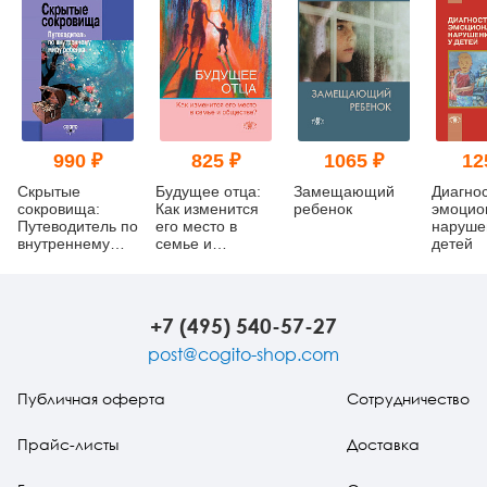
990 ₽
825 ₽
1065 ₽
12
Скрытые
Будущее отца:
Замещающий
Диагно
сокровища:
Как изменится
ребенок
эмоцио
Путеводитель по
его место в
наруше
внутреннему
семье и
детей
миру ребенка
обществе?
+7 (495) 540-57-27
post@cogito-shop.com
Публичная оферта
Сотрудничество
Прайс-листы
Доставка