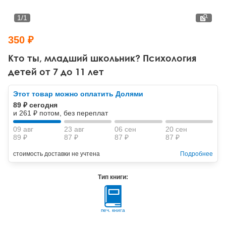
Тревожные расстройства, панические атаки
Психодрама
Психология труда и эргономика
Социальная и организационная психология
1
/
1
Сказкотерапия
Психофизиология
Учебная литература
350 ₽
Другие направления психотерапии
Социальная психология
Классический и юнгианский психоанализ
Кто ты, младший школьник? Психология
детей от 7 до 11 лет
Классический, эриксоновский гипноз и НЛП
Этот товар можно оплатить Долями
НЛП
89 ₽ сегодня
и 261 ₽ потом, без переплат
09 авг
23 авг
06 сен
20 сен
89 ₽
87 ₽
87 ₽
87 ₽
стоимость доставки не учтена
Подробнее
Тип книги:
печ. книга