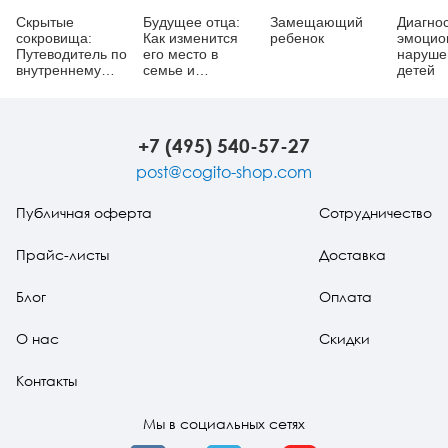
Скрытые
Будущее отца:
Замещающий
Диагно
сокровища:
Как изменится
ребенок
эмоцио
Путеводитель по
его место в
наруше
внутреннему
семье и
детей
миру ребенка
обществе?
+7 (495) 540-57-27
post@cogito-shop.com
Публичная оферта
Сотрудничество
Прайс-листы
Доставка
Блог
Оплата
О нас
Скидки
Контакты
Мы в социальных сетях