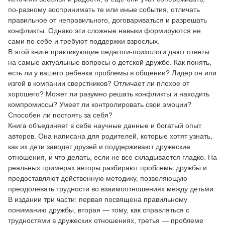
по-разному воспринимать те или иные события, отличать
правильное от неправильного, договариваться и разрешать
конфликты. Однако эти сложные навыки формируются не
сами по себе и требуют поддержки взрослых.
В этой книге практикующие педагоги-психологи дают ответы
на самые актуальные вопросы о детской дружбе. Как понять,
есть ли у вашего ребенка проблемы в общении? Лидер он или
изгой в компании сверстников? Отличает ли плохое от
хорошего? Может ли разумно решать конфликты и находить
компромиссы? Умеет ли контролировать свои эмоции?
Способен ли постоять за себя?
Книга объединяет в себе научные данные и богатый опыт
авторов. Она написана для родителей, которые хотят узнать,
как их дети заводят друзей и поддерживают дружеские
отношения, и что делать, если не все складывается гладко. На
реальных примерах авторы разбирают проблемы дружбы и
предоставляют действенную методику, позволяющую
преодолевать трудности во взаимоотношениях между детьми.
В издании три части: первая посвящена правильному
пониманию дружбы, вторая — тому, как справляться с
трудностями в дружеских отношениях, третья — проблеме