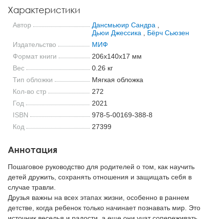
Характеристики
Автор
Дансмьюир Сандра
,
Дьюи Джессика
,
Бёрч Сьюзен
Издательство
МИФ
Формат книги
206x140x17 мм
Вес
0.26 кг
Тип обложки
Мягкая обложка
Кол-во стр
272
Год
2021
ISBN
978-5-00169-388-8
Код
27399
Аннотация
Пошаговое руководство для родителей о том, как научить
детей дружить, сохранять отношения и защищать себя в
случае травли.
Друзья важны на всех этапах жизни, особенно в раннем
детстве, когда ребенок только начинает познавать мир. Это
источник веселья и радости, а еще они учат сопереживать,