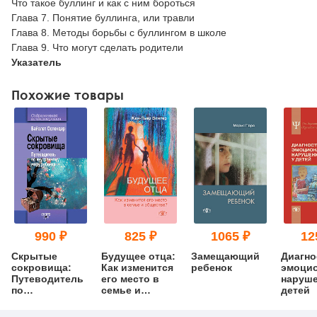
Что такое буллинг и как с ним бороться
Глава 7. Понятие буллинга, или травли
Глава 8. Методы борьбы с буллингом в школе
Глава 9. Что могут сделать родители
Указатель
Похожие товары
990 ₽
825 ₽
1065 ₽
12
Скрытые
Будущее отца:
Замещающий
Диагно
сокровища:
Как изменится
ребенок
эмоци
Путеводитель
его место в
наруше
по
семье и
детей
внутреннему
обществе?
миру ребенка