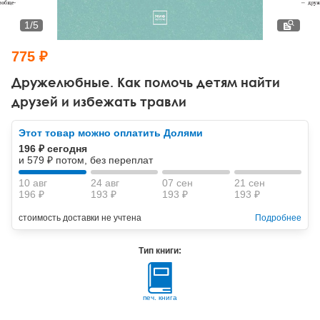
Тревожные расстройства, панические атаки
Психодрама
Психология труда и эргономика
Социальная и организационная психология
1
/
5
Сказкотерапия
Психофизиология
Учебная литература
775 ₽
Другие направления психотерапии
Социальная психология
Классический и юнгианский психоанализ
Дружелюбные. Как помочь детям найти
друзей и избежать травли
Классический, эриксоновский гипноз и НЛП
Этот товар можно оплатить Долями
НЛП
196 ₽ сегодня
и 579 ₽ потом, без переплат
10 авг
24 авг
07 сен
21 сен
196 ₽
193 ₽
193 ₽
193 ₽
стоимость доставки не учтена
Подробнее
Тип книги:
печ. книга