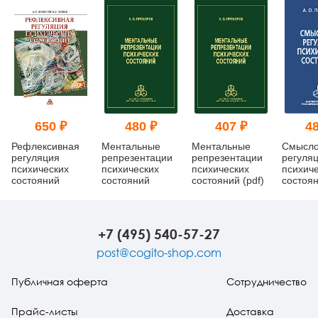
650 ₽
480 ₽
407 ₽
48
Рефлексивная
Ментальные
Ментальные
Смысло
регуляция
репрезентации
репрезентации
регуля
психических
психических
психических
психич
состояний
состояний
состояний (pdf)
состоян
+7 (495) 540-57-27
post@cogito-shop.com
Публичная оферта
Сотрудничество
Прайс-листы
Доставка