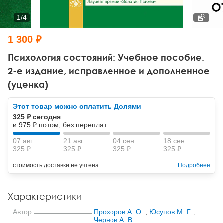
Тревожные расстройства, панические атаки
Психодрама
Психология труда и эргономика
Социальная и организационная психология
1
/
4
Сказкотерапия
Психофизиология
Учебная литература
1 300 ₽
Другие направления психотерапии
Социальная психология
Классический и юнгианский психоанализ
Психология состояний: Учебное пособие.
2-е издание, исправленное и дополненное
Классический, эриксоновский гипноз и НЛП
(уценка)
НЛП
Этот товар можно оплатить Долями
325 ₽ сегодня
и 975 ₽ потом, без переплат
07 авг
21 авг
04 сен
18 сен
325 ₽
325 ₽
325 ₽
325 ₽
стоимость доставки не учтена
Подробнее
Характеристики
Автор
Прохоров А. О.
,
Юсупов М. Г.
,
Чернов А. В.