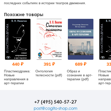
последних событиях в истории театров движения.
Похожие товары
440 ₽
391 ₽
689 ₽
33
Пластикодрама:
Онтология
Образ и
Пласти
Новые
телесности (pdf)
сознание в арт-
Новые
направления в
терапии (pdf)
направ
арт-терапии
арт-те
(pdf)
+7 (495) 540-57-27
post@cogito-shop.com