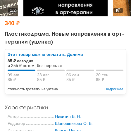
Тревожные расстройства, панические атаки
Психодрама
Психология труда и эргономика
Социальная и организационная психология
1
/
2
Сказкотерапия
Психофизиология
Учебная литература
340 ₽
Другие направления психотерапии
Социальная психология
Классический и юнгианский психоанализ
Пластикодрама: Новые направления в арт-
терапии (уценка)
Классический, эриксоновский гипноз и НЛП
Этот товар можно оплатить Долями
НЛП
85 ₽ сегодня
и 255 ₽ потом, без переплат
09 авг
23 авг
06 сен
20 сен
85 ₽
85 ₽
85 ₽
85 ₽
стоимость доставки не учтена
Подробнее
Характеристики
Автор
Никитин В. Н.
Редактор
Шапошникова О. В.
Издательство
Когито-Центр