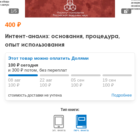
Тревожные расстройства, панические атаки
Психодрама
Психология труда и эргономика
Социальная и организационная психология
1
/
5
Сказкотерапия
Психофизиология
Учебная литература
400 ₽
Другие направления психотерапии
Социальная психология
Классический и юнгианский психоанализ
Интент-анализ: основания, процедура,
опыт использования
Классический, эриксоновский гипноз и НЛП
Этот товар можно оплатить Долями
НЛП
100 ₽ сегодня
и 300 ₽ потом, без переплат
08 авг
22 авг
05 сен
19 сен
100 ₽
100 ₽
100 ₽
100 ₽
стоимость доставки не учтена
Подробнее
Тип книги:
эл. книга
печ. книга