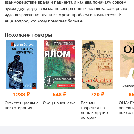
взаимодействие врача и пациента и как два поначалу совсем
чужих друг другу, весьма несовершенных человека совершают
чудо возрождения души из мрака проблем и комплексов. И
еще вопрос, кто кому помогает больше.
Похожие товары
1238 ₽
548 ₽
720 ₽
65
Экзистенциальная
Лжец на кушетке
Все мы
ОНА: Г
психотерапия
творения на
аспект
день и другие
психол
истории