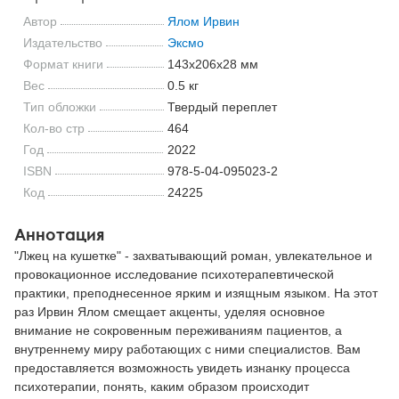
Автор
Ялом Ирвин
Издательство
Эксмо
Формат книги
143x206x28 мм
Вес
0.5 кг
Тип обложки
Твердый переплет
Кол-во стр
464
Год
2022
ISBN
978-5-04-095023-2
Код
24225
Аннотация
"Лжец на кушетке" - захватывающий роман, увлекательное и
провокационное исследование психотерапевтической
практики, преподнесенное ярким и изящным языком. На этот
раз Ирвин Ялом смещает акценты, уделяя основное
внимание не сокровенным переживаниям пациентов, а
внутреннему миру работающих с ними специалистов. Вам
предоставляется возможность увидеть изнанку процесса
психотерапии, понять, каким образом происходит