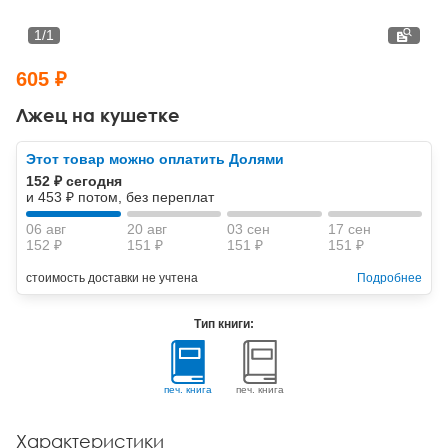
Тревожные расстройства, панические атаки
Психодрама
Психология труда и эргономика
Социальная и организационная психология
1
/
1
Сказкотерапия
Психофизиология
Учебная литература
605 ₽
Другие направления психотерапии
Социальная психология
Классический и юнгианский психоанализ
Лжец на кушетке
Классический, эриксоновский гипноз и НЛП
Этот товар можно оплатить Долями
152 ₽ сегодня
НЛП
и 453 ₽ потом, без переплат
06 авг
20 авг
03 сен
17 сен
152 ₽
151 ₽
151 ₽
151 ₽
стоимость доставки не учтена
Подробнее
Тип книги:
печ. книга
печ. книга
Характеристики