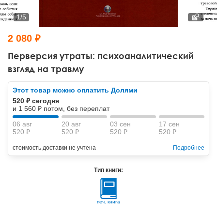
Тревожные расстройства, панические атаки
Психодрама
Психология труда и эргономика
Социальная и организационная психология
1
/
5
Сказкотерапия
Психофизиология
Учебная литература
2 080 ₽
Другие направления психотерапии
Социальная психология
Классический и юнгианский психоанализ
Перверсия утраты: психоаналитический
взгляд на травму
Классический, эриксоновский гипноз и НЛП
Этот товар можно оплатить Долями
НЛП
520 ₽ сегодня
и 1 560 ₽ потом, без переплат
06 авг
20 авг
03 сен
17 сен
520 ₽
520 ₽
520 ₽
520 ₽
стоимость доставки не учтена
Подробнее
Тип книги:
печ. книга