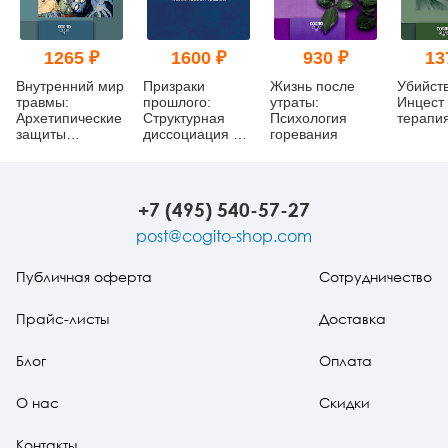
1265 ₽
1600 ₽
930 ₽
13
Внутренний мир
Призраки
Жизнь после
Убийст
травмы:
прошлого:
утраты:
Инцест
Архетипические
Структурная
Психология
терапи
защиты
диссоциация и
горевания
личностного
терапия
духа
последствий
хронической
психической
+7 (495) 540-57-27
травмы
post@cogito-shop.com
Публичная оферта
Сотрудничество
Прайс-листы
Доставка
Блог
Оплата
О нас
Скидки
Контакты