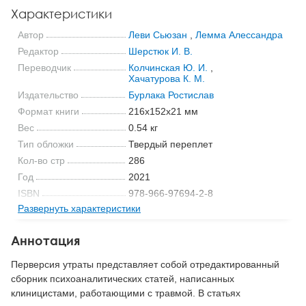
Характеристики
Автор
Леви Сьюзан
,
Лемма Алессандра
Редактор
Шерстюк И. В.
Переводчик
Колчинская Ю. И.
,
Хачатурова К. М.
Издательство
Бурлака Ростислав
Формат книги
216x152x21 мм
Вес
0.54 кг
Тип обложки
Твердый переплет
Кол-во стр
286
Год
2021
ISBN
978-966-97694-2-8
Развернуть характеристики
Код
28321
Аннотация
Перверсия утраты представляет собой отредактированный
сборник психоаналитических статей, написанных
клиницистами, работающими с травмой. В статьях