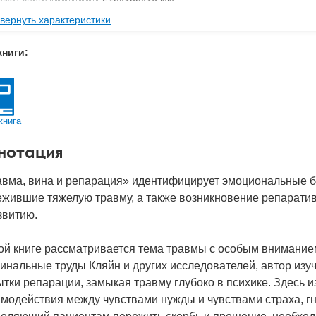
вернуть характеристики
с
0.401 кг
 обложки
Твердый переплет
книги:
-во стр
256
2024
д
51765
книга
нотация
авма, вина и репарация» идентифицирует эмоциональные б
жившие тяжелую травму, а также возникновение репаративн
звитию.
ой книге рассматривается тема травмы с особым внимание
инальные труды Кляйн и других исследователей, автор изуч
тки репарации, замыкая травму глубоко в психике. Здесь 
модействия между чувствами нужды и чувствами страха, гн