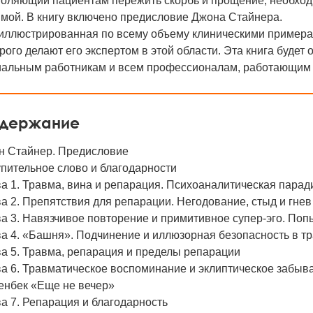
воляющий пациентам пережить скорбь и прощение, необходи
мой. В книгу включено предисловие Джона Стайнера.
иллюстрированная по всему объему клиническими примерам
рого делают его экспертом в этой области. Эта книга будет
иальным работникам и всем профессионалам, работающим с 
держание
н Стайнер. Предисловие
пительное слово и благодарности
а 1. Травма, вина и репарация. Психоаналитическая парад
а 2. Препятствия для репарации. Негодование, стыд и гне
а 3. Навязчивое повторение и примитивное супер-эго. По
а 4. «Башня». Подчинение и иллюзорная безопасность в т
а 5. Травма, репарация и пределы репарации
а 6. Травматическое воспоминание и эклиптическое забыв
енбек «Еще не вечер»
а 7. Репарация и благодарность