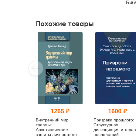
Биб
Похожие товары
1265 ₽
1600 ₽
Внутренний мир
Призраки прошлого:
травмы:
Структурная
Архетипические
диссоциация и тера
защиты личностного
последствий