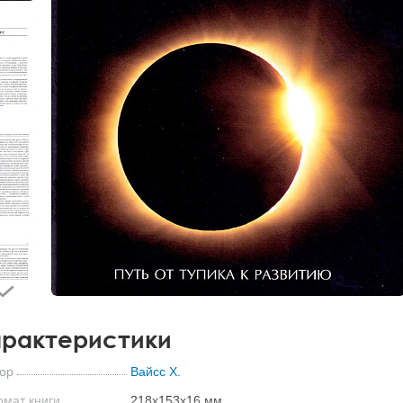
рактеристики
ор
Вайсс Х.
мат книги
218x153x16 мм