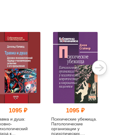
1095 ₽
1095 ₽
115
авма и душа:
Психические убежища.
Травма рожд
ховно-
Патологические
значение дл
ихологический
организации у
психоанализ
дход к
психотических,