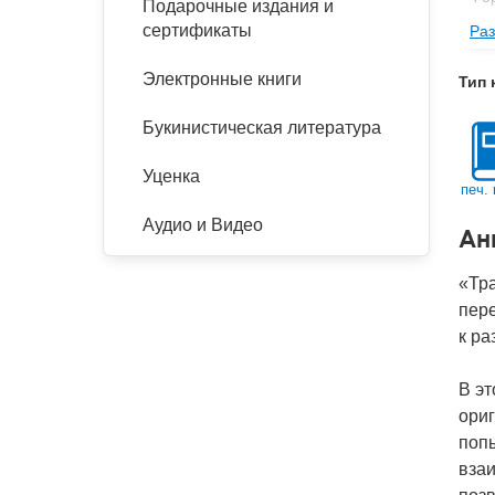
Подарочные издания и
сертификаты
Раз
Ве
Тип
Электронные книги
Тип 
Кол
Букинистическая литература
Год
Ко
Уценка
печ. 
Аудио и Видео
Ан
«Тр
пере
к ра
В эт
ориг
попы
взаи