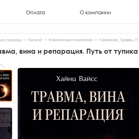
Оплата
О компании
ая страница
Каталог
Клиническая психология
Горевание, Травмы, 
авма, вина и репарация. Путь от тупика