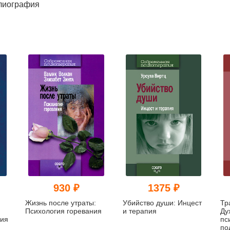
лиография
930 ₽
1375 ₽
Жизнь после утраты:
Убийство души: Инцест
Тр
Психология горевания
и терапия
Ду
пия
пс
по