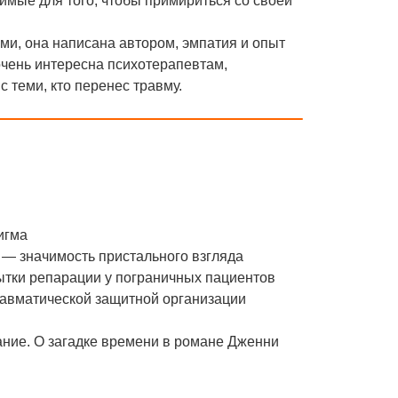
мые для того, чтобы примириться со своей
и, она написана автором, эмпатия и опыт
 очень интересна психотерапевтам,
теми, кто перенес травму.
игма
в — значимость пристального взгляда
пытки репарации у пограничных пациентов
равматической защитной организации
ание. О загадке времени в романе Дженни