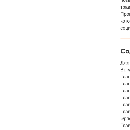
поз
трав
Про
кото
соц
Со
Джо
Всту
Глав
Глав
Глав
Глав
Глав
Глав
Эрп
Глав