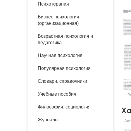
букинист
Психотерапия
Расстройства пищевого
Песочная терапия
Психология труда и
поведения
Психология развития
эргономика
Бизнес психология
Психодрама
(организационная)
Тревожные расстройства,
Социальная и
Психофизиология
панические атаки
организационная психология
Возрастная психология и
Сказкотерапия
педагогика
Социальная психология
Учебная литература
Другие направления
Научная психология
психотерапии
Классический и юнгианский
психоанализ
Популярная психология
Классический, эриксоновский
гипноз и НЛП
Словари, справочники
НЛП
Учебные пособия
Философия, социология
Ха
Журналы
Авт
Фор