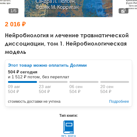
Тревожные расстройства, панические атаки
Психодрама
Психология труда и эргономика
Социальная и организационная психология
1
/
5
Сказкотерапия
Психофизиология
Учебная литература
2 016 ₽
Другие направления психотерапии
Социальная психология
Классический и юнгианский психоанализ
Нейробиология и лечение травматической
диссоциации, том 1. Нейробиологическая
Классический, эриксоновский гипноз и НЛП
модель
НЛП
Этот товар можно оплатить Долями
504 ₽ сегодня
и 1 512 ₽ потом, без переплат
09 авг
23 авг
06 сен
20 сен
504 ₽
504 ₽
504 ₽
504 ₽
стоимость доставки не учтена
Подробнее
Тип книги:
печ. книга