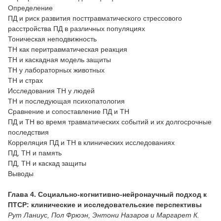
Определение
ПД и риск развития посттравматического стрессового
расстройства ПД в различных популяциях
Тоническая неподвижность
ТН как перитравматическая реакция
ТН и каскадная модель защиты
ТН у лабораторных животных
ТН и страх
Исследования ТН у людей
ТН и последующая психопатология
Сравнение и сопоставление ПД и ТН
ПД и ТН во время травматических событий и их долгосрочные
последствия
Корреляция ПД и ТН в клинических исследованиях
ПД, ТН и память
ПД, ТН и каскад защиты
Выводы
Глава 4. Социально-когнитивно-нейронаучный подход к
ПТСР: клинические и исследовательские перспективы
Рут Ланиус, Пол Фрюэн, Энтони Назаров и Маргарет К.