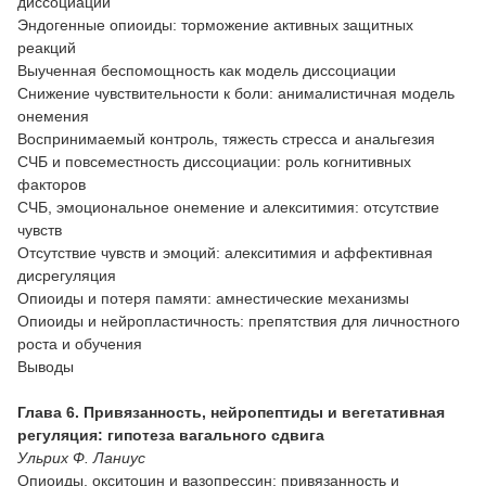
диссоциации
Эндогенные опиоиды: торможение активных защитных
реакций
Выученная беспомощность как модель диссоциации
Снижение чувствительности к боли: анималистичная модель
онемения
Воспринимаемый контроль, тяжесть стресса и анальгезия
СЧБ и повсеместность диссоциации: роль когнитивных
факторов
СЧБ, эмоциональное онемение и алекситимия: отсутствие
чувств
Отсутствие чувств и эмоций: алекситимия и аффективная
дисрегуляция
Опиоиды и потеря памяти: амнестические механизмы
Опиоиды и нейропластичность: препятствия для личностного
роста и обучения
Выводы
Глава 6. Привязанность, нейропептиды и вегетативная
регуляция: гипотеза вагального сдвига
Ульрих Ф. Ланиус
Опиоиды, окситоцин и вазопрессин: привязанность и