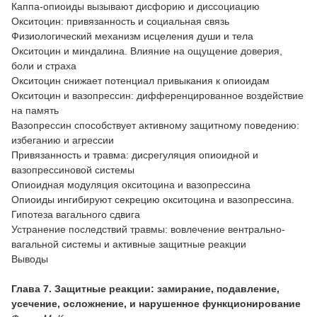
Каппа-опиоиды вызывают дисфорию и диссоциацию
Окситоцин: привязанность и социальная связь
Физиологический механизм исцеления души и тела
Окситоцин и миндалина. Влияние на ощущение доверия,
боли и страха
Окситоцин снижает потенциал привыкания к опиоидам
Окситоцин и вазопрессин: дифференцированное воздействие
на память
Вазопрессин способствует активному защитному поведению:
избеганию и агрессии
Привязанность и травма: дисрегуляция опиоидной и
вазопрессиновой системы
Опиоидная модуляция окситоцина и вазопрессина
Опиоиды ингибируют секрецию окситоцина и вазопрессина.
Гипотеза вагального сдвига
Устранение последствий травмы: вовлечение вентрально-
вагальной системы и активные защитные реакции
Выводы
Глава 7. Защитные реакции: замирание, подавление,
усечение, осложнение, и нарушенное функционирование