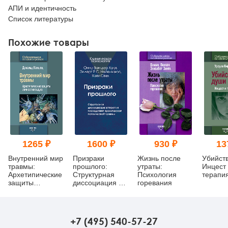
АПИ и идентичность
Список литературы
Похожие товары
1265 ₽
1600 ₽
930 ₽
13
Внутренний мир
Призраки
Жизнь после
Убийст
травмы:
прошлого:
утраты:
Инцест
Архетипические
Структурная
Психология
терапи
защиты
диссоциация и
горевания
личностного
терапия
духа
последствий
хронической
психической
+7 (495) 540-57-27
травмы