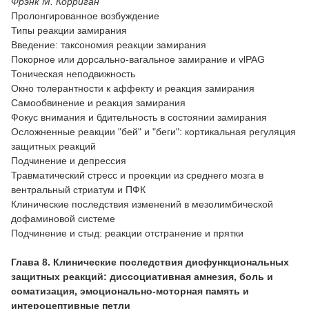
Фрэнк М. Корриган
Пролонгированное возбуждение
Типы реакции замирания
Введение: таксономия реакции замирания
Покорное или дорсально-вагальное замирание и vlPAG
Тоническая неподвижность
Окно толерантности к аффекту и реакция замирания
Самообвинение и реакция замирания
Фокус внимания и бдительность в состоянии замирания
Осложненные реакции "бей" и "беги": кортикальная регуляция
защитных реакций
Подчинение и депрессия
Травматический стресс и проекции из среднего мозга в
вентральный стриатум и ПФК
Клинические последствия изменений в мезолимбической
дофаминовой системе
Подчинение и стыд: реакции отстранение и прятки
Глава 8. Клинические последствия дисфункциональных
защитных реакций: диссоциативная амнезия, боль и
соматизация, эмоционально-моторная память и
интероцептивные петли