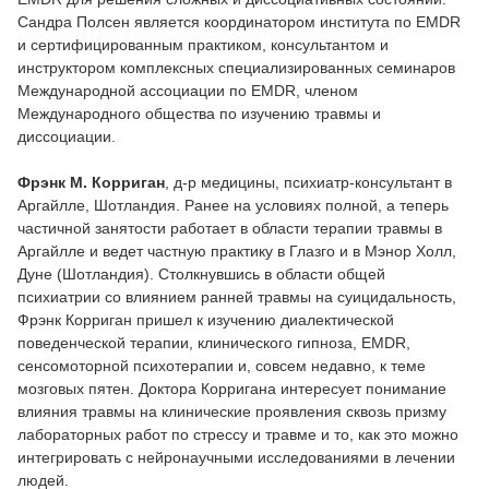
Сандра Полсен является координатором института по EMDR
и сертифицированным практиком, консультантом и
инструктором комплексных специализированных семинаров
Международной ассоциации по EMDR, членом
Международного общества по изучению травмы и
диссоциации.
Фрэнк М. Корриган
, д-р медицины, психиатр-консультант в
Аргайлле, Шотландия. Ранее на условиях полной, а теперь
частичной занятости работает в области терапии травмы в
Аргайлле и ведет частную практику в Глазго и в Мэнор Холл,
Дуне (Шотландия). Столкнувшись в области общей
психиатрии со влиянием ранней травмы на суицидальность,
Фрэнк Корриган пришел к изучению диалектической
поведенческой терапии, клинического гипноза, EMDR,
сенсомоторной психотерапии и, совсем недавно, к теме
мозговых пятен. Доктора Корригана интересует понимание
влияния травмы на клинические проявления сквозь призму
лабораторных работ по стрессу и травме и то, как это можно
интегрировать с нейронаучными исследованиями в лечении
людей.