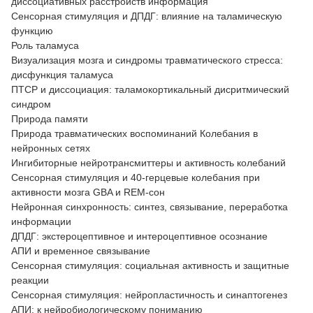
диссоциативных расстройств информация
Сенсорная стимуляция и ДПДГ: влияние на таламическую
функцию
Роль таламуса
Визуализация мозга и синдромы травматического стресса:
дисфункция таламуса
ПТСР и диссоциация: таламокортикальный дисритмический
синдром
Природа памяти
Природа травматических воспоминаний Колебания в
нейронных сетях
Ингибиторные нейротрансмиттеры и активность колебаний
Сенсорная стимуляция и 40-герцевые колебания при
активности мозга GBA и REM-сон
Нейронная синхронность: синтез, связывание, переработка
информации
ДПДГ: экстероцептивное и интероцептивное осознание
АПИ и временное связывание
Сенсорная стимуляция: социальная активность и защитные
реакции
Сенсорная стимуляция: нейропластичность и синаптогенез
АПИ: к нейробиологическому пониманию