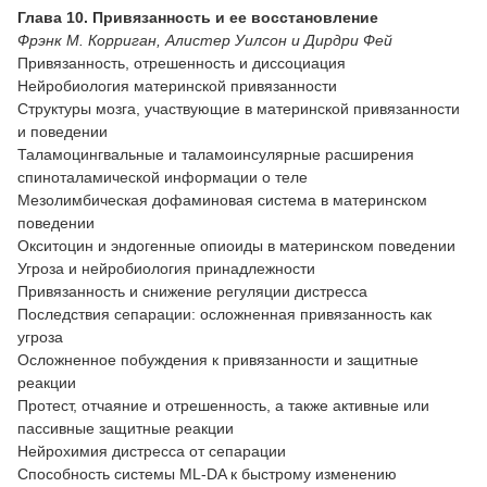
Глава 10. Привязанность и ее восстановление
Фрэнк М. Корриган, Алистер Уилсон и Дирдри Фей
Привязанность, отрешенность и диссоциация
Нейробиология материнской привязанности
Структуры мозга, участвующие в материнской привязанности
и поведении
Таламоцингвальные и таламоинсулярные расширения
спиноталамической информации о теле
Мезолимбическая дофаминовая система в материнском
поведении
Окситоцин и эндогенные опиоиды в материнском поведении
Угроза и нейробиология принадлежности
Привязанность и снижение регуляции дистресса
Последствия сепарации: осложненная привязанность как
угроза
Осложненное побуждения к привязанности и защитные
реакции
Протест, отчаяние и отрешенность, а также активные или
пассивные защитные реакции
Нейрохимия дистресса от сепарации
Способность системы ML-DA к быстрому изменению