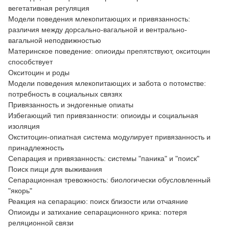
вегетативная регуляция
Модели поведения млекопитающих и привязанность:
различия между дорсально-вагальной и вентрально-
вагальной неподвижностью
Материнское поведение: опиоиды препятствуют, окситоцин
способствует
Окситоцин и роды
Модели поведения млекопитающих и забота о потомстве:
потребность в социальных связях
Привязанность и эндогенные опиаты
Избегающий тип привязанности: опиоиды и социальная
изоляция
Окститоцин-опиатная система модулирует привязанность и
принадлежность
Сепарация и привязанность: системы "паника" и "поиск"
Поиск пищи для выживания
Сепарационная тревожность: биологически обусловленный
"якорь"
Реакция на сепарацию: поиск близости или отчаяние
Опиоиды и затихание сепарационного крика: потеря
реляционной связи