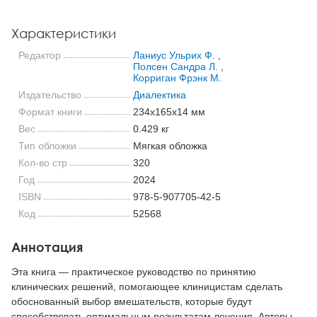
Характеристики
Редактор
Ланиус Ульрих Ф.
,
Полсен Сандра Л.
,
Корриган Фрэнк М.
Издательство
Диалектика
Формат книги
234x165x14 мм
Вес
0.429 кг
Тип обложки
Мягкая обложка
Кол-во стр
320
Год
2024
ISBN
978-5-907705-42-5
Код
52568
Аннотация
Эта книга — практическое руководство по принятию
клинических решений, помогающее клиницистам сделать
обоснованный выбор вмешательств, которые будут
способствовать оптимальным результатам лечения. Авторы