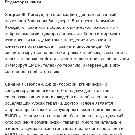
Редакторы книги
Ульрих Ф. Ланиус
, д-р философии, дипломированный
психолог в Западном Ванкувере (Британская Колумбия,
Канада) с практикой в области клинической психологии и
нейропсихологии. Доктора Ланиуса особенно интересуют
взаимосвязи между мозгом и поведением человека в
контексте привязанности, травмы и диссоциации. Он
специализируется на лечении травм и проблем, связанных с
привязанностью, работая с клиентоориентированной позиции,
интегрируя EMDR, телесную терапию, интервенции в эго-
состояние и нейротерапию.
Сандра Л. Полсен
, д-р философии, клинический и
консультирующий психолог, более двух десятилетий
сопровождающая многих людей в их необыкновенных
исцеляющих курсах терапии. Доктор Полсен является
старшим практиком и инструктором сложных интервенций
EMDR и терапии эго-состояний. Она прошла двухгодичный
курс обучения соматической терапии, много печаталась и
широко обсуждала использование терапии эго-состояния и
EMDR для решения сложных и диссоциативных состояний.