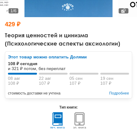
Тревожные расстройства, панические атаки
Психодрама
Психология труда и эргономика
Социальная и организационная психология
1
/
6
Сказкотерапия
Психофизиология
Учебная литература
429 ₽
Другие направления психотерапии
Социальная психология
Классический и юнгианский психоанализ
Теория ценностей и цинизма
(Психологические аспекты аксиологии)
Классический, эриксоновский гипноз и НЛП
Этот товар можно оплатить Долями
НЛП
108 ₽ сегодня
и 321 ₽ потом, без переплат
08 авг
22 авг
05 сен
19 сен
108 ₽
107 ₽
107 ₽
107 ₽
стоимость доставки не учтена
Подробнее
Тип книги:
печ. книга
эл. книга