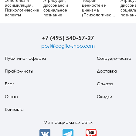
Этногенез и
Атрибуция,
Теория
Атрибу
ассимиляция.
диссонанс и
ценностей и
диссон
Психологические
социальное
цинизма
социал
аспекты
познание
(Психологические
познани
аспекты
аксиологии)
(pdf)
+7 (495) 540-57-27
post@cogito-shop.com
Публичная оферта
Сотрудничество
Прайс-листы
Доставка
Блог
Оплата
О нас
Скидки
Контакты
Мы в социальных сетях