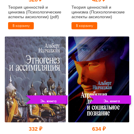
Тревожные расстройства, панические атаки
Психодрама
Психология труда и эргономика
Социальная и организационная психология
Теория ценностей и
Теория ценностей и
цинизма (Психологические
цинизма (Психологические
аспекты аксиологии) (pdf)
аспекты аксиологии)
Сказкотерапия
Психофизиология
Учебная литература
В корзину
В корзину
Другие направления психотерапии
Социальная психология
Классический и юнгианский психоанализ
Классический, эриксоновский гипноз и НЛП
НЛП
Эл. книга
Эл. книга
332 ₽
634 ₽