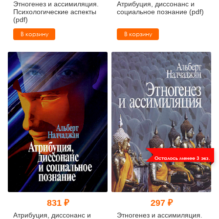
Этногенез и ассимиляция.
Атрибуция, диссонанс и
Психологические аспекты
социальное познание (pdf)
(pdf)
В корзину
В корзину
Осталось менее 3 экз.
831 ₽
297 ₽
Атрибуция, диссонанс и
Этногенез и ассимиляция.