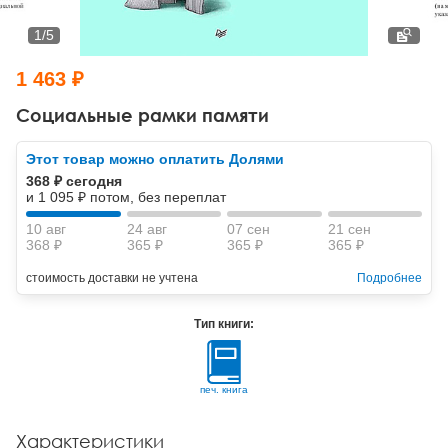
Тревожные расстройства, панические атаки
Психодрама
Психология труда и эргономика
Социальная и организационная психология
1
/
5
Сказкотерапия
Психофизиология
Учебная литература
1 463 ₽
Другие направления психотерапии
Социальная психология
Классический и юнгианский психоанализ
Социальные рамки памяти
Классический, эриксоновский гипноз и НЛП
Этот товар можно оплатить Долями
368 ₽ сегодня
НЛП
и 1 095 ₽ потом, без переплат
10 авг
24 авг
07 сен
21 сен
368 ₽
365 ₽
365 ₽
365 ₽
стоимость доставки не учтена
Подробнее
Тип книги:
печ. книга
Характеристики