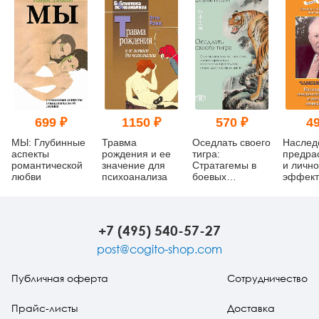
699 ₽
1150 ₽
570 ₽
49
МЫ: Глубинные
Травма
Оседлать своего
Наслед
аспекты
рождения и ее
тигра:
предра
романтической
значение для
Cтратагемы в
и личн
любви
психоанализа
боевых
эффект
искусствах, или
как справляться
со сложными
проблемами с
+7 (495) 540-57-27
помощью
простых
post@cogito-shop.com
решений
Публичная оферта
Сотрудничество
Прайс-листы
Доставка