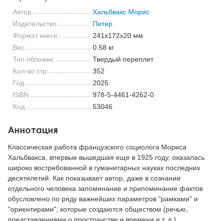
Автор
Хальбвакс Морис
Издательство
Питер
Формат книги
241x172x20 мм
Вес
0.58 кг
Тип обложки
Твердый переплет
Кол-во стр
352
Год
2025
ISBN
978-5-4461-4262-0
Код
53046
Аннотация
Классическая работа французского социолога Мориса
Хальбвакса, впервые вышедшая еще в 1925 году, оказалась
широко востребованной в гуманитарных науках последних
десятилетий. Как показывает автор, даже в сознании
отдельного человека запоминание и припоминание фактов
обусловлено по ряду важнейших параметров "рамками" и
"ориентирами", которые создаются обществом (речью,
представлениями о пространстве и времени и т. д.).