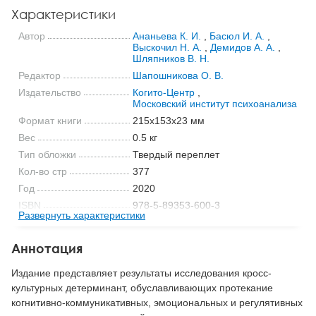
Характеристики
Автор
Ананьева К. И.
,
Басюл И. А.
,
Выскочил Н. А.
,
Демидов А. А.
,
Шляпников В. Н.
Редактор
Шапошникова О. В.
Издательство
Когито-Центр
,
Московский институт психоанализа
Формат книги
215x153x23 мм
Вес
0.5 кг
Тип обложки
Твердый переплет
Кол-во стр
377
Год
2020
ISBN
978-5-89353-600-3
Развернуть характеристики
Код
25599
Аннотация
Издание представляет результаты исследования кросс-
культурных детерминант, обуславливающих протекание
когнитивно-коммуникативных, эмоциональных и регулятивных