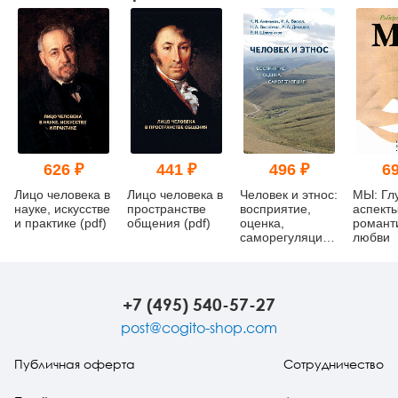
626 ₽
441 ₽
496 ₽
69
Лицо человека в
Лицо человека в
Человек и этнос:
МЫ: Гл
науке, искусстве
пространстве
восприятие,
аспект
и практике (pdf)
общения (pdf)
оценка,
романт
саморегуляция
любви
(pdf)
+7 (495) 540-57-27
post@cogito-shop.com
Публичная оферта
Сотрудничество