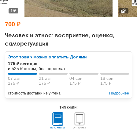
Тревожные расстройства, панические атаки
Психодрама
Психология труда и эргономика
Социальная и организационная психология
1
/
6
Сказкотерапия
Психофизиология
Учебная литература
700 ₽
Другие направления психотерапии
Социальная психология
Классический и юнгианский психоанализ
Человек и этнос: восприятие, оценка,
саморегуляция
Классический, эриксоновский гипноз и НЛП
Этот товар можно оплатить Долями
НЛП
175 ₽ сегодня
и 525 ₽ потом, без переплат
07 авг
21 авг
04 сен
18 сен
175 ₽
175 ₽
175 ₽
175 ₽
стоимость доставки не учтена
Подробнее
Тип книги:
печ. книга
эл. книга