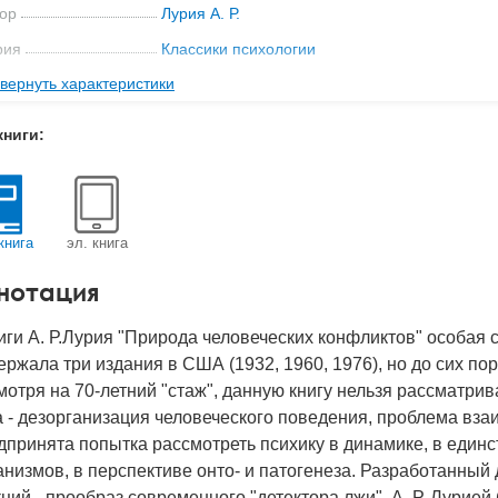
ор
Лурия А. Р.
рия
Классики психологии
вернуть характеристики
ательство
Когито-Центр
мат книги
156x219x30 мм
книги:
с
0.789 кг
 обложки
Твердый переплет
-во стр
529
книга
эл. книга
2019
нотация
BN
978-5-89353-568-6
д
24186
иги А. Р.Лурия "Природа человеческих конфликтов" особая с
ржала три издания в США (1932, 1960, 1976), но до сих пор
отря на 70-летний "стаж", данную книгу нельзя рассматрива
 - дезорганизация человеческого поведения, проблема вза
принята попытка рассмотреть психику в динамике, в един
низмов, в перспективе онто- и патогенеза. Разработанный
ций - прообраз современного "детектора лжи". А. Р. Лурие