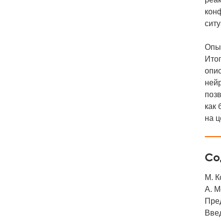
кон
ситу
Опыт
Ито
опис
нейр
позв
как
на ц
Со
М. К
А. 
Пре
Вве