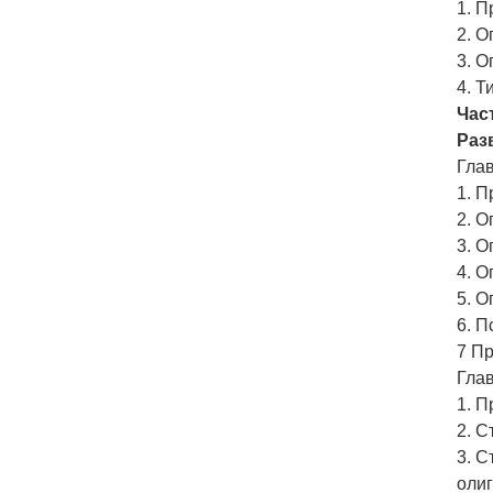
1. 
2. 
3. 
4. Т
Час
Раз
Глав
1. 
2. О
3. О
4. 
5. 
6. П
7 П
Глав
1. 
2. 
3. С
оли