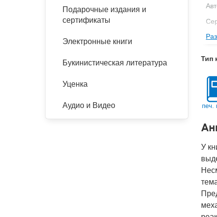
Авт
Подарочные издания и
сертификаты
Се
Раз
Изд
Электронные книги
Фор
Тип 
Букинистическая литература
Ве
Тип
Уценка
Кол
Аудио и Видео
печ. 
Год
Ан
IS
Ко
У кн
выде
Несм
тема
Пред
меха
реак