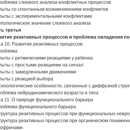
Проблема слоевого анализа конфликтных процессов
Опыты со спонтанным возникновением конфликтов
Опыты с экспериментальными конфликтами
ипологическое значение слоевого анализа
ть третья
витие реактивных процессов и проблема овладения п
а 10. Развитие реактивных процессов
Проблема
пыты с ритмическими реакциями у ребенка
пыты с простыми реакциями на сигнал
Опыты с замедленными движениями
Опыты с реакцией выбора
сихологические особенности, связанные с диффузной стру
роблема нейродинамического возраста и типа
а 11. О природе функционального барьера
Проблема функционального барьера
Структура реактивных процессов при функциональных невро
труктура реактивных процессов при органическом понижени
гофренами