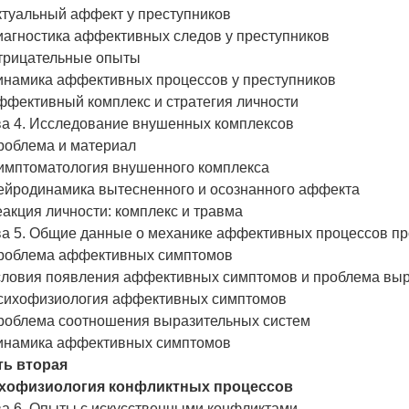
ктуальный аффект у преступников
иагностика аффективных следов у преступников
Отрицательные опыты
Динамика аффективных процессов у преступников
ффективный комплекс и стратегия личности
ва 4. Исследование внушенных комплексов
Проблема и материал
Симптоматология внушенного комплекса
Нейродинамика вытесненного и осознанного аффекта
еакция личности: комплекс и травма
ва 5. Общие данные о механике аффективных процессов п
Проблема аффективных симптомов
Условия появления аффективных симптомов и проблема вы
Психофизиология аффективных симптомов
Проблема соотношения выразительных систем
Динамика аффективных симптомов
ть вторая
хофизиология конфликтных процессов
ва 6. Опыты с искусственными конфликтами