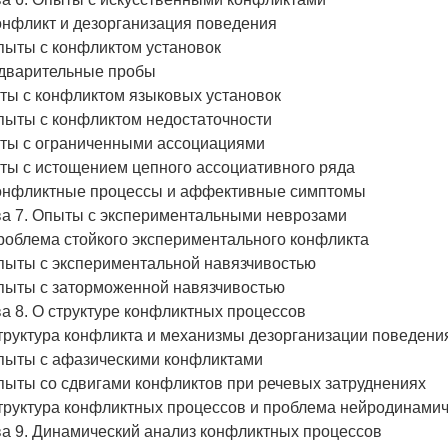
онфликт и дезорганизация поведения
пыты с конфликтом установок
дварительные пробы
ты с конфликтом языковых установок
пыты с конфликтом недостаточности
ты с ограниченными ассоциациями
ты с истощением цепного ассоциативного ряда
Конфликтные процессы и аффективные симптомы
ва 7. Опыты с экспериментальными неврозами
роблема стойкого экспериментального конфликта
Опыты с экспериментальной навязчивостью
Опыты с заторможенной навязчивостью
а 8. О структуре конфликтных процессов
труктура конфликта и механизмы дезорганизации поведени
Опыты с афазическими конфликтами
пыты со сдвигами конфликтов при речевых затруднениях
труктура конфликтных процессов и проблема нейродинамич
ва 9. Динамический анализ конфликтных процессов