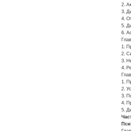
2. А
3. Д
4. 
5. 
6. А
Гла
1. 
2. 
3. 
4. Р
Гла
1. 
2. 
3. 
4. 
5. 
Час
Пси
Гла