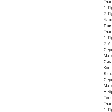
Гла
1. П
2. П
Час
Пси
Гла
1. 
2. 
Сери
Мат
Сим
Кон
Дин
Сери
Мат
Ней
Тип
Гла
1. 