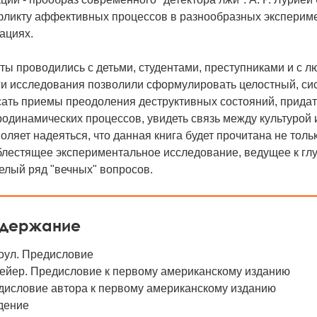
фликту аффективных процессов в разнообразных эксперим
ациях.
ы проводились с детьми, студентами, преступниками и с 
ги исследования позволили сформулировать целостный, сис
ать приемы преодоления деструктивных состояний, придат
одинамических процессов, увидеть связь между культурой 
оляет надеяться, что данная книга будет прочитана не толь
 блестящее экспериментальное исследование, ведущее к г
елый ряд "вечных" вопросов.
держание
оул. Предисловие
Мейер. Предисловие к первому американскому изданию
дисловие автора к первому американскому изданию
дение