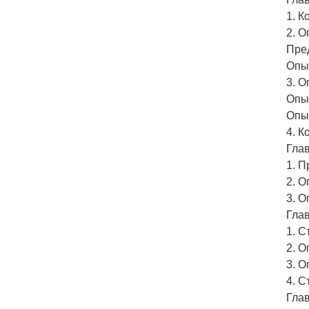
1. К
2. О
Пре
Опы
3. О
Опы
Опы
4. 
Гла
1. П
2. 
3. 
Глав
1. С
2. 
3. О
4. С
Гла