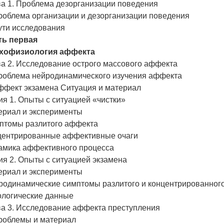
ва 1. Проблема дезорганизации поведения
роблема организации и дезорганизации поведения
ути исследования
ть первая
хофизиология аффекта
ва 2. Исследование острого массового аффекта
Проблема нейродинамического изучения аффекта
Аффект экзамена Ситуация и материал
я 1. Опыты с ситуацией «чистки»
ериал и эксперименты
птомы разлитого аффекта
центрированные аффективные очаги
амика аффективного процесса
я 2. Опыты с ситуацией экзамена
ериал и эксперименты
родинамические симптомы разлитого и концентрированног
ологические данные
ва 3. Исследование аффекта преступления
Проблемы и материал