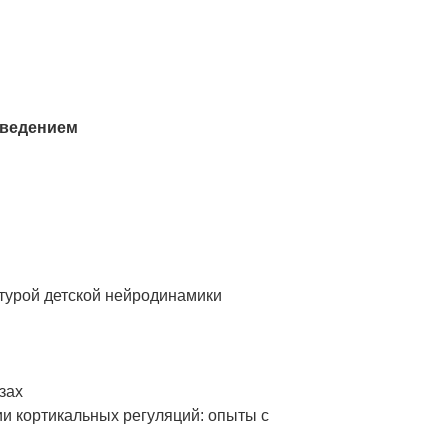
оведением
ктурой детской нейродинамики
зах
и кортикальных регуляций: опыты с