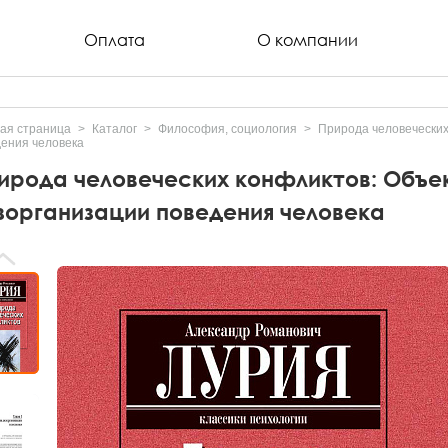
Оплата
О компании
ая страница
Каталог
Философия, социология
Природа человеческих
ения человека
ирода человеческих конфликтов: Объе
зорганизации поведения человека